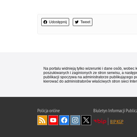
Udostępnij
Tweet
Na portalu widnieją tylko wizerunki i dane osób, wobec
poszukiwanych i zaginionych ze stron serwisu, a następn
publikacji spoczywa na administratorze publikującego p
kierować do administratorów właściwych stron sieci Inter
Policja
online
Biuletyn Informacji Public
BIP KGP