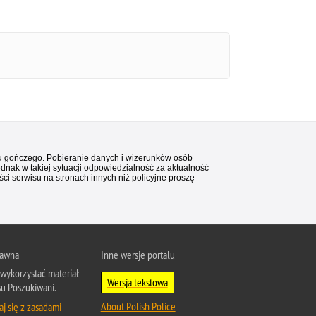
stu gończego. Pobieranie danych i wizerunków osób
ednak w takiej sytuacji odpowiedzialność za aktualność
i serwisu na stronach innych niż policyjne proszę
rawna
Inne wersje portalu
wykorzystać materiał
Wersja tekstowa
su Poszukiwani.
About Polish Police
j się z zasadami