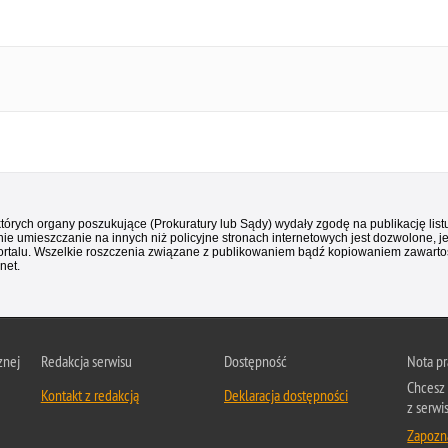
 których organy poszukujące (Prokuratury lub Sądy) wydały zgodę na publikację li
ie umieszczanie na innych niż policyjne stronach internetowych jest dozwolone, j
ortalu. Wszelkie roszczenia związane z publikowaniem bądź kopiowaniem zawartośc
net.
znej
Redakcja serwisu
Dostępność
Nota p
Chcesz 
Kontakt z redakcją
Deklaracja dostępności
z serwi
Zapozna