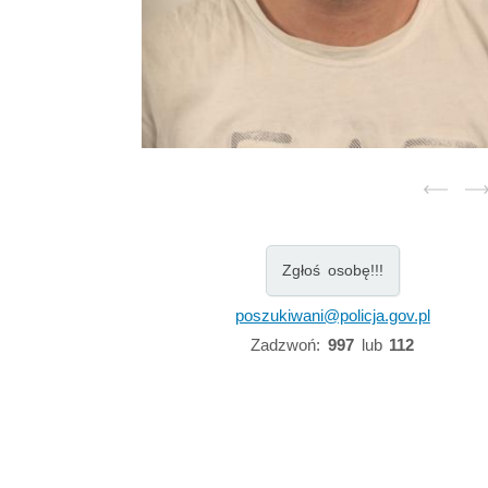
Zgłoś osobę!!!
poszukiwani@policja.gov.pl
Zadzwoń:
997
lub
112