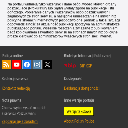
Na portalu widnieją tylko wizerunki i dane osób, wobec których organy
poszukujące (Prokuratury lub Sądy) wydały zgodę na publikację listu
gończego. Pobieranie danych i wizerunków osób poszukiwanych i
zaginionych ze stron serwisu, a następnie umieszczanie na innych niż
policyjne stronach internetowych jest dozwolone, jednak w takiej sytuacji
odpowiedzialność za aktualność publikacji spoczywa na administratorze
publikującego portalu. Wszelkie roszczenia związane z publikowaniem
bądź kopiowaniem zawartości serwisu na stronach innych niż policyjne
proszę kierować do administratorów właściwych stron sieci Internet.
Policja
online
Biuletyn Informacji Publicznej
BIP KGP
Redakcja serwisu
Dostępność
Kontakt z redakcją
Deklaracja dostępności
Nota prawna
Inne wersje portalu
Chcesz wykorzystać materiał
Wersja tekstowa
z serwisu Poszukiwani.
About Polish Police
Zapoznaj się z zasadami