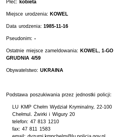
Płeć:
kobieta
Miejsce urodzenia:
KOWEL
Data urodzenia:
1985-11-16
Pseudonim:
-
Ostatnie miejsce zameldowania:
KOWEL, 1-GO
GRUDNIA 4/59
Obywatelstwo:
UKRAINA
Podstawa poszukiwania przez jednostki policji:
LU KMP Chełm Wydział Kryminalny, 22-100
Chełmul. Żwirki i Wigury 20
telefon: 47 813 1210
fax: 47 811 1583
email: dyzurni.kmpchelm@lu.policja.gov.pl