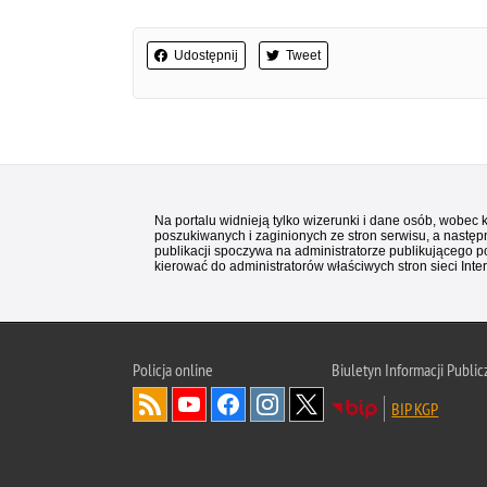
Udostępnij
Tweet
Na portalu widnieją tylko wizerunki i dane osób, wobec
poszukiwanych i zaginionych ze stron serwisu, a następn
publikacji spoczywa na administratorze publikującego p
kierować do administratorów właściwych stron sieci Inter
Policja
online
Biuletyn Informacji Public
BIP KGP