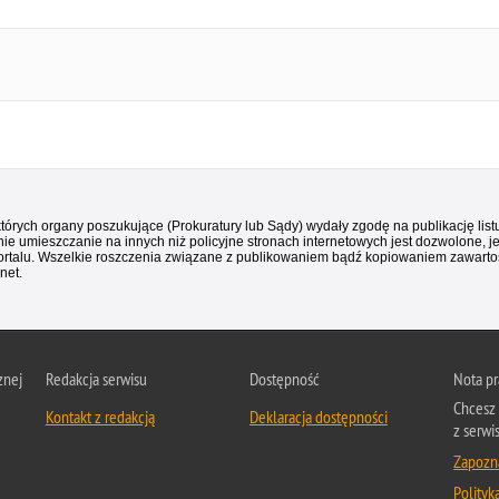
 których organy poszukujące (Prokuratury lub Sądy) wydały zgodę na publikację li
ie umieszczanie na innych niż policyjne stronach internetowych jest dozwolone, j
ortalu. Wszelkie roszczenia związane z publikowaniem bądź kopiowaniem zawartośc
net.
znej
Redakcja serwisu
Dostępność
Nota p
Chcesz 
Kontakt z redakcją
Deklaracja dostępności
z serwi
Zapozna
Polityk