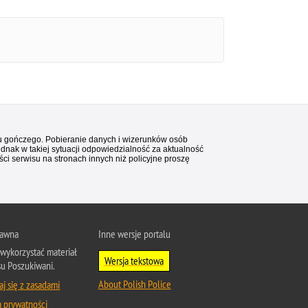
stu gończego. Pobieranie danych i wizerunków osób
ednak w takiej sytuacji odpowiedzialność za aktualność
i serwisu na stronach innych niż policyjne proszę
rawna
Inne wersje portalu
wykorzystać materiał
Wersja tekstowa
su Poszukiwani.
About Polish Police
j się z zasadami
a prywatności