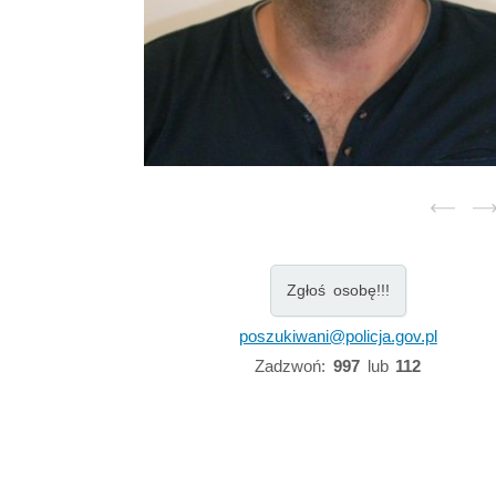
Zgłoś osobę!!!
poszukiwani@policja.gov.pl
Zadzwoń:
997
lub
112