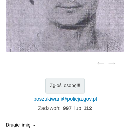
Zgłoś osobę!!!
poszukiwani@policja.gov.pl
Zadzwoń:
997
lub
112
Drugie imię:
-