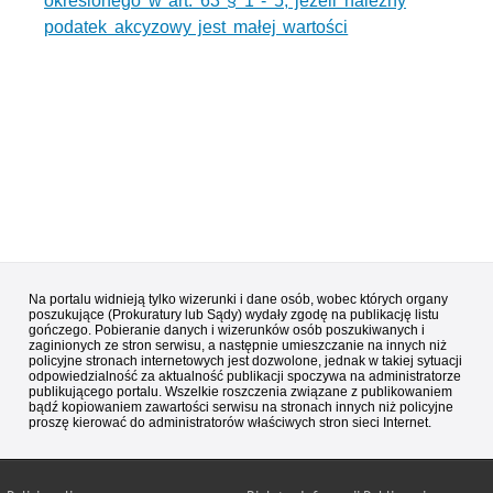
określonego w art. 63 § 1 - 5, jeżeli należny
podatek akcyzowy jest małej wartości
Na portalu widnieją tylko wizerunki i dane osób, wobec których organy
poszukujące (Prokuratury lub Sądy) wydały zgodę na publikację listu
gończego. Pobieranie danych i wizerunków osób poszukiwanych i
zaginionych ze stron serwisu, a następnie umieszczanie na innych niż
policyjne stronach internetowych jest dozwolone, jednak w takiej sytuacji
odpowiedzialność za aktualność publikacji spoczywa na administratorze
publikującego portalu. Wszelkie roszczenia związane z publikowaniem
bądź kopiowaniem zawartości serwisu na stronach innych niż policyjne
proszę kierować do administratorów właściwych stron sieci Internet.