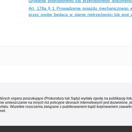
używanie podrobionego lub przerobionego dokumentu
Art. 178a § 1 Prowadzenie pojazdu mechanicznego 
przez osobę będącą w stanie nietrzeźwości lub pod
 których organy poszukujące (Prokuratury lub Sądy) wydały zgodę na publikację li
ie umieszczanie na innych niż policyjne stronach internetowych jest dozwolone, j
ortalu. Wszelkie roszczenia związane z publikowaniem bądź kopiowaniem zawartośc
net.