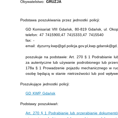
Obywatelstwo:
GRUZJA
Podstawa poszukiwania przez jednostki policji:
GD Komisariat VIII Gdańsk, 80-819 Gdańsk, ul. Oko
telefon: 47 7415900,47 7415333,47 7415540
fax: -
email: dyzurny.kwp@gd.policja.gov.pl,kwp.gdansk@gd.p
poszukuje na podstawie: Art. 270 § 1 Podrabianie lu
za autentyczne lub używanie podrobionego lub przer
178a § 1 Prowadzenie pojazdu mechanicznego w ru
osobę będącą w stanie nietrzeźwości lub pod wpływ
Poszukujące jednostki policji:
GD KWP Gdańsk
Podstawy poszukiwań:
Art. 270 § 1 Podrabianie lub przerabianie dokumentó