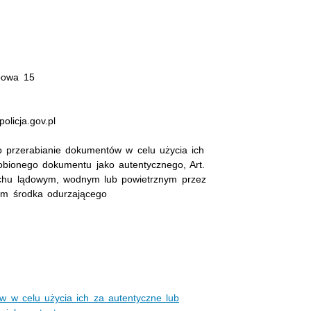
powa 15
olicja.gov.pl
b przerabianie dokumentów w celu użycia ich
obionego dokumentu jako autentycznego, Art.
chu lądowym, wodnym lub powietrznym przez
em środka odurzającego
w w celu użycia ich za autentyczne lub