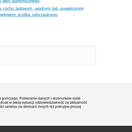
 jako autentycznego
w ruchu lądowym, wodnym lub powietrznym
 wpływem środka odurzającego
stu gończego. Pobieranie danych i wizerunków osób
ednak w takiej sytuacji odpowiedzialność za aktualność
i serwisu na stronach innych niż policyjne proszę