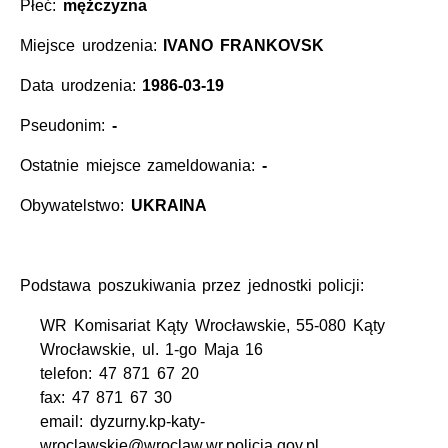
Płeć:
mężczyzna
Miejsce urodzenia:
IVANO FRANKOVSK
Data urodzenia:
1986-03-19
Pseudonim:
-
Ostatnie miejsce zameldowania:
-
Obywatelstwo:
UKRAINA
Podstawa poszukiwania przez jednostki policji:
WR Komisariat Kąty Wrocławskie, 55-080 Kąty
Wrocławskie, ul. 1-go Maja 16
telefon: 47 871 67 20
fax: 47 871 67 30
email: dyzurny.kp-katy-
wroclawskie@wroclaw.wr.policja.gov.pl