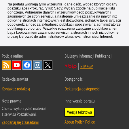
Na portalu widnieją tylko wizerunki i dane osób, wobec których organy
poszukujące (Prokuratury lub Sądy) wydały zgodę na publikację listu
gończego. Pobieranie danych i wizerunków osób poszukiwanych i
zaginionych ze stron serwisu, a następnie umieszczanie na innych niż
policyjne stronach internetowych jest dozwolone, jednak w takiej sytuacji
odpowiedzialność za aktualność publikacji spoczywa na administratorze
publikującego portalu. Wszelkie roszczenia związane z publikowaniem
bądź kopiowaniem zawartości serwisu na stronach innych niż policyjne
proszę kierować do administratorów właściwych stron sieci Internet.
Policja
online
Biuletyn Informacji Publicznej
BIP KGP
Redakcja serwisu
Dostępność
Kontakt z redakcją
Deklaracja dostępności
Nota prawna
Inne wersje portalu
Chcesz wykorzystać materiał
Wersja tekstowa
z serwisu Poszukiwani.
About Polish Police
Zapoznaj się z zasadami