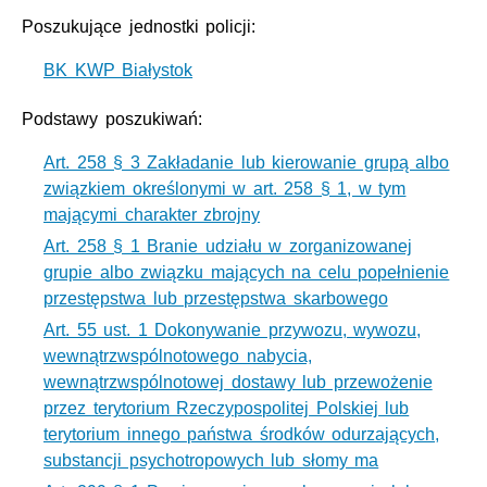
Poszukujące jednostki policji:
BK KWP Białystok
Podstawy poszukiwań:
Art. 258 § 3 Zakładanie lub kierowanie grupą albo
związkiem określonymi w art. 258 § 1, w tym
mającymi charakter zbrojny
Art. 258 § 1 Branie udziału w zorganizowanej
grupie albo związku mających na celu popełnienie
przestępstwa lub przestępstwa skarbowego
Art. 55 ust. 1 Dokonywanie przywozu, wywozu,
wewnątrzwspólnotowego nabycia,
wewnątrzwspólnotowej dostawy lub przewożenie
przez terytorium Rzeczypospolitej Polskiej lub
terytorium innego państwa środków odurzających,
substancji psychotropowych lub słomy ma