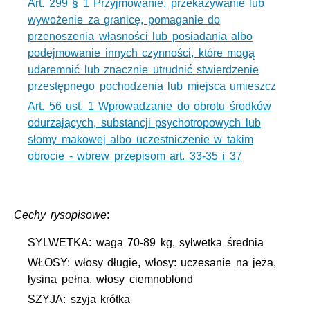
Art. 299 § 1 Przyjmowanie, przekazywanie lub
wywożenie za granicę, pomaganie do
przenoszenia własności lub posiadania albo
podejmowanie innych czynności, które mogą
udaremnić lub znacznie utrudnić stwierdzenie
przestępnego pochodzenia lub miejsca umieszcz
Art. 56 ust. 1 Wprowadzanie do obrotu środków
odurzających, substancji psychotropowych lub
słomy makowej albo uczestniczenie w takim
obrocie - wbrew przepisom art. 33-35 i 37
Cechy rysopisowe
:
SYLWETKA: waga 70-89 kg, sylwetka średnia
WŁOSY: włosy długie, włosy: uczesanie na jeża,
łysina pełna, włosy ciemnoblond
SZYJA: szyja krótka