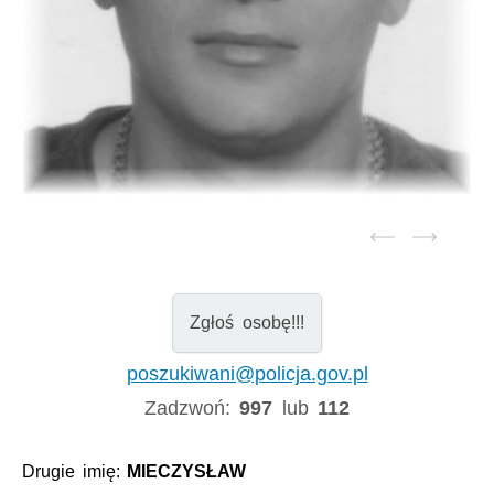
Zgłoś osobę!!!
poszukiwani@policja.gov.pl
Zadzwoń:
997
lub
112
Drugie imię:
MIECZYSŁAW