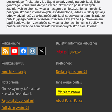
poszukujące (Prokuratury lub Sądy) wydały zgodę na publikację listu
gończego. Pobieranie danych i wizerunków osób poszukiwanych i
zaginionych ze stron serwisu, a następnie umieszczanie na innych niż
policyjne stronach internetowych jest dozwolone, jednak w takiej sytuacji
odpowiedzialność za aktualność publikacji spoczywa na administratorze
publikującego portalu. Wszelkie roszczenia związane z publikowaniem
bądź kopiowaniem zawartości serwisu na stronach innych niż policyjne
proszę kierować do administratorów właściwych stron sieci Internet.
Policja
online
Biuletyn Informacji Publicznej
BIP KGP
Redakcja serwisu
Dostępność
Kontakt z redakcją
Deklaracja dostępności
Nota prawna
Inne wersje portalu
Chcesz wykorzystać materiał
Wersja tekstowa
z serwisu Poszukiwani.
About Polish Police
Zapoznaj się z zasadami
Polityka prywatności