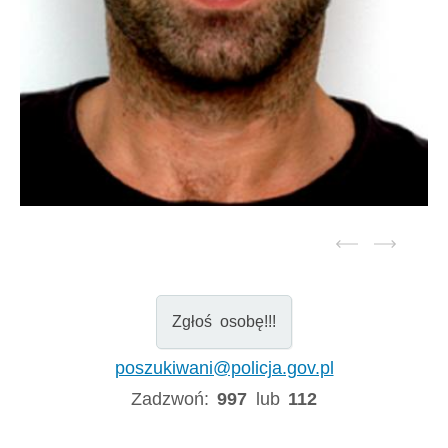
Zgłoś osobę!!!
poszukiwani@policja.gov.pl
Zadzwoń:
997
lub
112