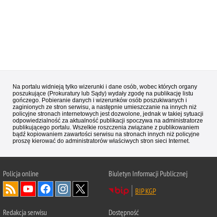
Na portalu widnieją tylko wizerunki i dane osób, wobec których organy
poszukujące (Prokuratury lub Sądy) wydały zgodę na publikację listu
gończego. Pobieranie danych i wizerunków osób poszukiwanych i
zaginionych ze stron serwisu, a następnie umieszczanie na innych niż
policyjne stronach internetowych jest dozwolone, jednak w takiej sytuacji
odpowiedzialność za aktualność publikacji spoczywa na administratorze
publikującego portalu. Wszelkie roszczenia związane z publikowaniem
bądź kopiowaniem zawartości serwisu na stronach innych niż policyjne
proszę kierować do administratorów właściwych stron sieci Internet.
Policja
online
Biuletyn Informacji Publicznej
BIP KGP
Redakcja serwisu
Dostępność