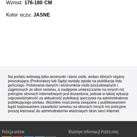
Wzrost:
176-180 CM
Kolor oczu:
JASNE
Na portalu widnieją tylko wizerunki i dane osób, wobec których organy
poszukujące (Prokuratury lub Sądy) wydały zgodę na publikację listu
gończego. Pobieranie danych i wizerunków osób poszukiwanych i
zaginionych ze stron serwisu, a następnie umieszczanie na innych niż
policyjne stronach internetowych jest dozwolone, jednak w takiej sytuacji
odpowiedzialność za aktualność publikacji spoczywa na administratorze
publikującego portalu. Wszelkie roszczenia związane z publikowaniem
bądź kopiowaniem zawartości serwisu na stronach innych niż policyjne
proszę kierować do administratorów właściwych stron sieci Internet.
Policja
online
Biuletyn Informacji Publicznej