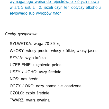
wymaganego wpisu do rejestrów, o których mowa
w art. 3 ust. 1 i 2, jeżeli czyn ten dotyczy alkoholu
etylowego lub wyrobów tytoni
Cechy rysopisowe
:
SYLWETKA: waga 70-89 kg
WŁOSY: włosy proste, włosy krótkie, włosy jasne
SZYJA: szyja krótka
UZĘBIENIE: uzębienie pełne
USZY / UCHO: uszy średnie
NOS: nos średni
OCZY / OKO: oczy normalnie osadzone
CZOŁO: czoło średnie
TWARZ: twarz owalna