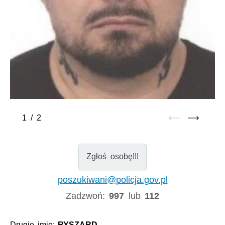
1
/
2
Zgłoś osobę!!!
poszukiwani@policja.gov.pl
Zadzwoń:
997
lub
112
Drugie imię:
RYSZARD