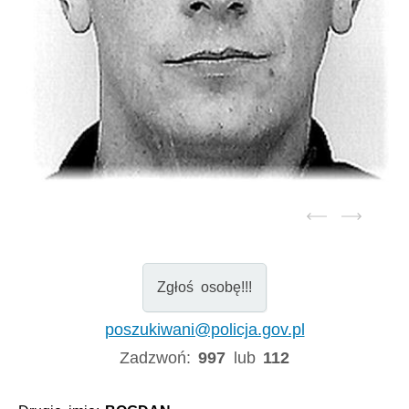
Zgłoś osobę!!!
poszukiwani@policja.gov.pl
Zadzwoń:
997
lub
112