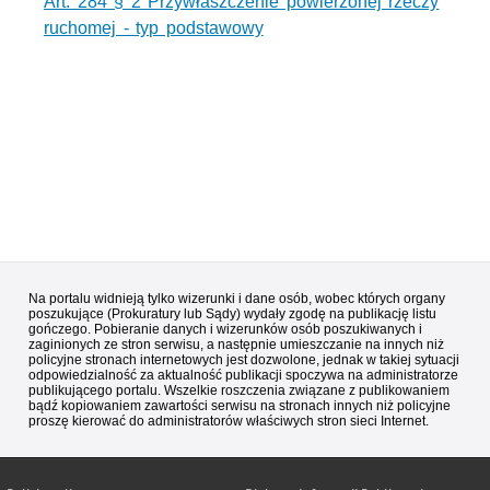
Art. 284 § 2 Przywłaszczenie powierzonej rzeczy
ruchomej - typ podstawowy
Na portalu widnieją tylko wizerunki i dane osób, wobec których organy
poszukujące (Prokuratury lub Sądy) wydały zgodę na publikację listu
gończego. Pobieranie danych i wizerunków osób poszukiwanych i
zaginionych ze stron serwisu, a następnie umieszczanie na innych niż
policyjne stronach internetowych jest dozwolone, jednak w takiej sytuacji
odpowiedzialność za aktualność publikacji spoczywa na administratorze
publikującego portalu. Wszelkie roszczenia związane z publikowaniem
bądź kopiowaniem zawartości serwisu na stronach innych niż policyjne
proszę kierować do administratorów właściwych stron sieci Internet.