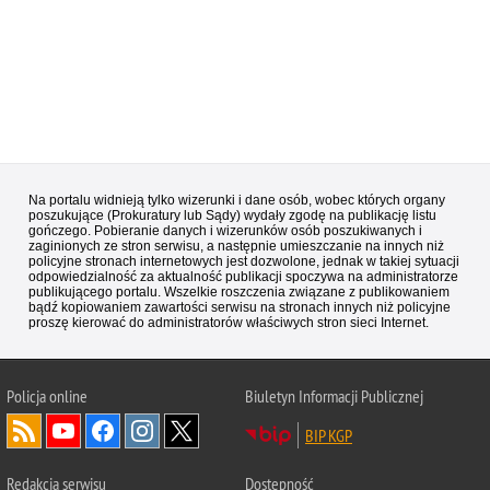
Na portalu widnieją tylko wizerunki i dane osób, wobec których organy
poszukujące (Prokuratury lub Sądy) wydały zgodę na publikację listu
gończego. Pobieranie danych i wizerunków osób poszukiwanych i
zaginionych ze stron serwisu, a następnie umieszczanie na innych niż
policyjne stronach internetowych jest dozwolone, jednak w takiej sytuacji
odpowiedzialność za aktualność publikacji spoczywa na administratorze
publikującego portalu. Wszelkie roszczenia związane z publikowaniem
bądź kopiowaniem zawartości serwisu na stronach innych niż policyjne
proszę kierować do administratorów właściwych stron sieci Internet.
Policja
online
Biuletyn Informacji Publicznej
BIP KGP
Redakcja serwisu
Dostępność