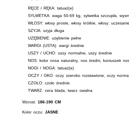
RĘCE / RĘKA: tatuaż(e)
SYLWETKA: waga 50-69 kg, sylwetka szczupła, wysm
WŁOSY: włosy proste, włosy krótkie, włosy: uczesani
SZYJA: szyja długa
UZĘBIENIE: uzębienie pełne
WARGI (USTA): wargi średnie
USZY / UCHO: uszy normalne, uszy średnie
NOS: kolor nosa naturalny, nos średni, koniuszek nosa
NOGI / NOGA: tatuaż(e)
OCZY / OKO: oczy szeroko rozstawione, oczy norma
CZOŁO: czoło średnie
TWARZ: cera blada, twarz owalna
Wzrost:
186-190 CM
Kolor oczu:
JASNE