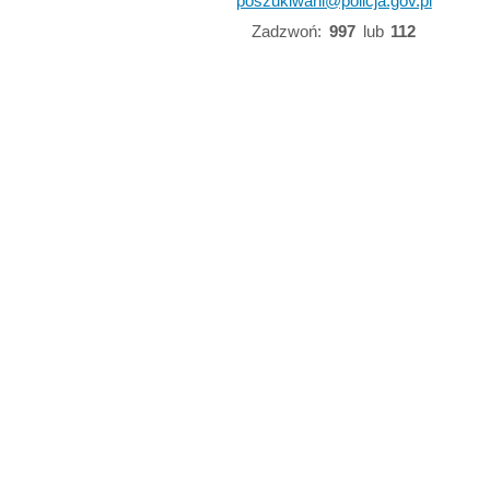
poszukiwani@policja.gov.pl
Zadzwoń:
997
lub
112