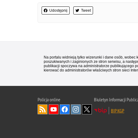
Udostępnij
Tweet
Na portalu widnieją tylko wizerunki i dane osób, wobec
poszukiwanych i zaginionych ze stron serwisu, a następn
publikacji spoczywa na administratorze publikującego p
kierować do administratorów właściwych stron sieci Inter
Policja
online
Biuletyn Informacji Public
BIP KGP