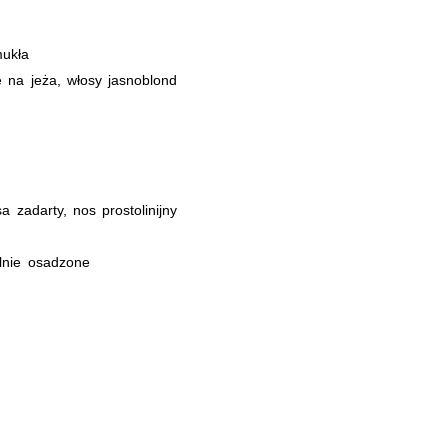
ukła
e na jeża, włosy jasnoblond
 zadarty, nos prostolinijny
lnie osadzone