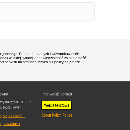
stu gończego. Pobieranie danych i wizerunków osób
ednak w takiej sytuacji odpowiedzialność za aktualność
i serwisu na stronach innych niż policyjne proszę
rawna
Inne wersje portalu
wykorzystać materiał
Wersja tekstowa
su Poszukiwani.
About Polish Police
j się z zasadami
a prywatności