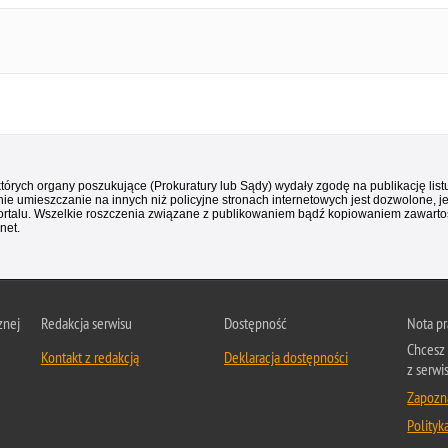
 których organy poszukujące (Prokuratury lub Sądy) wydały zgodę na publikację li
ie umieszczanie na innych niż policyjne stronach internetowych jest dozwolone, j
ortalu. Wszelkie roszczenia związane z publikowaniem bądź kopiowaniem zawartośc
net.
znej
Redakcja serwisu
Dostępność
Nota p
Chcesz 
Kontakt z redakcją
Deklaracja dostępności
z serwi
Zapozna
Polityk