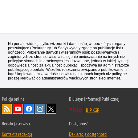
Na portalu widnieją tylko wizerunki i dane osób, wobec których organy
poszukujące (Prokuratury lub Sądy) wydały zgodę na publikację listu
gończego. Pobieranie danych i wizerunków osób poszukiwanych i
zaginionych ze stron serwisu, a następnie umieszczanie na innych niż
policyjne stronach internetowych jest dozwolone, jednak w takiej sytuacji
odpowiedzialność za aktualność publikacji spoczywa na administratorze
publikującego portalu. Wszelkie roszczenia związane z publikowaniem
bądź kopiowaniem zawartości serwisu na stronach innych niż policyjne
proszę kierować do administratorów właściwych stron sieci Internet.
Policja
online
Biuletyn Informacji Publicznej
BIP KGP
Redakcja serwisu
Dostępność
Kontakt z redakcją
Deklaracja dostępności