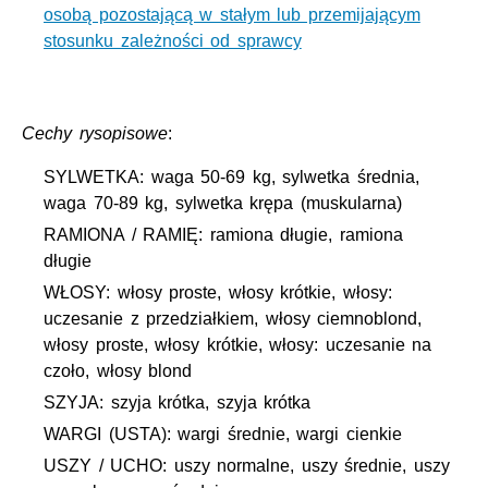
osobą pozostającą w stałym lub przemijającym
stosunku zależności od sprawcy
Cechy rysopisowe
:
SYLWETKA: waga 50-69 kg, sylwetka średnia,
waga 70-89 kg, sylwetka krępa (muskularna)
RAMIONA / RAMIĘ: ramiona długie, ramiona
długie
WŁOSY: włosy proste, włosy krótkie, włosy:
uczesanie z przedziałkiem, włosy ciemnoblond,
włosy proste, włosy krótkie, włosy: uczesanie na
czoło, włosy blond
SZYJA: szyja krótka, szyja krótka
WARGI (USTA): wargi średnie, wargi cienkie
USZY / UCHO: uszy normalne, uszy średnie, uszy