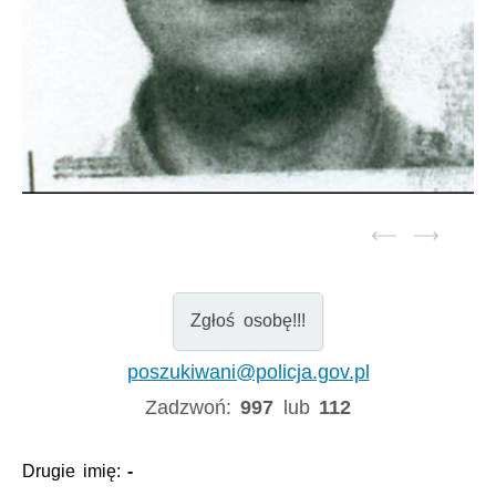
Zgłoś osobę!!!
poszukiwani@policja.gov.pl
Zadzwoń:
997
lub
112
Drugie imię:
-