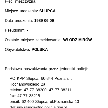
Płeć:
mężczyzna
Miejsce urodzenia:
SŁUPCA
Data urodzenia:
1989-06-09
Pseudonim:
-
Ostatnie miejsce zameldowania:
WŁODZIMIRÓW
Obywatelstwo:
POLSKA
Podstawa poszukiwania przez jednostki policji:
PO KPP Słupca, 60-844 Poznań, ul.
Kochanowskiego 2a
telefon: 47 77 38200, 47 77 38211
fax: 47 77 38215
email: 62-400 Słupca, ul.Poznańska 13
dyzurny.slupca@po.policja.gov.pl