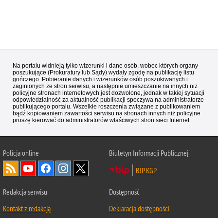
Na portalu widnieją tylko wizerunki i dane osób, wobec których organy
poszukujące (Prokuratury lub Sądy) wydały zgodę na publikację listu
gończego. Pobieranie danych i wizerunków osób poszukiwanych i
zaginionych ze stron serwisu, a następnie umieszczanie na innych niż
policyjne stronach internetowych jest dozwolone, jednak w takiej sytuacji
odpowiedzialność za aktualność publikacji spoczywa na administratorze
publikującego portalu. Wszelkie roszczenia związane z publikowaniem
bądź kopiowaniem zawartości serwisu na stronach innych niż policyjne
proszę kierować do administratorów właściwych stron sieci Internet.
Policja
online
Biuletyn Informacji Publicznej
BIP KGP
Redakcja serwisu
Dostępność
Kontakt z redakcją
Deklaracja dostępności