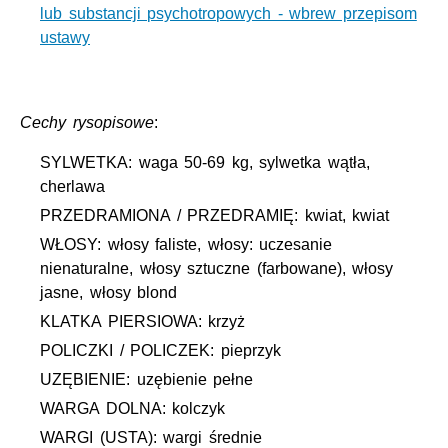
lub substancji psychotropowych - wbrew przepisom
ustawy
Cechy rysopisowe
:
SYLWETKA: waga 50-69 kg, sylwetka wątła,
cherlawa
PRZEDRAMIONA / PRZEDRAMIĘ: kwiat, kwiat
WŁOSY: włosy faliste, włosy: uczesanie
nienaturalne, włosy sztuczne (farbowane), włosy
jasne, włosy blond
KLATKA PIERSIOWA: krzyż
POLICZKI / POLICZEK: pieprzyk
UZĘBIENIE: uzębienie pełne
WARGA DOLNA: kolczyk
WARGI (USTA): wargi średnie