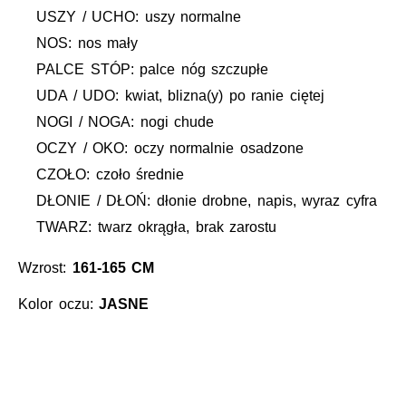
USZY / UCHO: uszy normalne
NOS: nos mały
PALCE STÓP: palce nóg szczupłe
UDA / UDO: kwiat, blizna(y) po ranie ciętej
NOGI / NOGA: nogi chude
OCZY / OKO: oczy normalnie osadzone
CZOŁO: czoło średnie
DŁONIE / DŁOŃ: dłonie drobne, napis, wyraz cyfra
TWARZ: twarz okrągła, brak zarostu
Wzrost:
161-165 CM
Kolor oczu:
JASNE