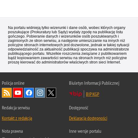
Na portalu widnieją tylko wizerunki i dane osób, wobec których organy
poszukujące (Prokuratury lub Sądy) wydały zgodę na publikację listu
gończego. Pobieranie danych i wizerunków osób poszukiwanych i
zaginionych ze stron serwisu, a następnie umieszczanie na innych niż
policyjne stronach internetowych jest dozwolone, jednak w takiej sytuacji
odpowiedzialność za aktualność publikacji spoczywa na administratorze
publikującego portalu. Wszelkie roszczenia związane z publikowaniem
bądź kopiowaniem zawartości serwisu na stronach innych niż policyjne
proszę kierować do administratorów właściwych stron sieci Internet.
Policja
online
Biuletyn Informacji Publicznej
BIP KGP
Redakcja serwisu
Dostępność
Kontakt z redakcją
Deklaracja dostępności
Nota prawna
Inne wersje portalu