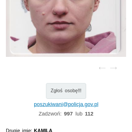
Zgłoś osobę!!!
poszukiwani@policja.gov.pl
Zadzwoń:
997
lub
112
Drugie imię:
KAMILA