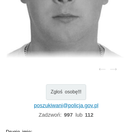
Zgłoś osobę!!!
poszukiwani@policja.gov.pl
Zadzwoń:
997
lub
112
Drugie imię:
-