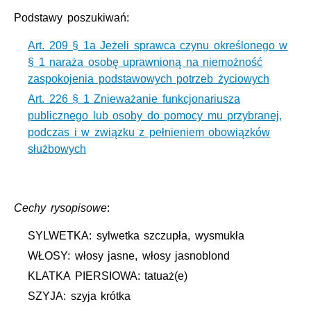
Podstawy poszukiwań:
Art. 209 § 1a Jeżeli sprawca czynu określonego w
§ 1 naraża osobę uprawnioną na niemożność
zaspokojenia podstawowych potrzeb życiowych
Art. 226 § 1 Znieważanie funkcjonariusza
publicznego lub osoby do pomocy mu przybranej,
podczas i w związku z pełnieniem obowiązków
służbowych
Cechy rysopisowe
:
SYLWETKA: sylwetka szczupła, wysmukła
WŁOSY: włosy jasne, włosy jasnoblond
KLATKA PIERSIOWA: tatuaż(e)
SZYJA: szyja krótka