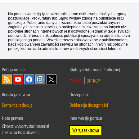
Na portalu widnieją tylko wizerunki i dane osób, wobec których organy
poszukujące (Prokuratury lub Sądy) wydały zgodę na publikację listu
gończego. Pobieranie danych i wizerunków osób poszukiwanych i
zaginionych ze stron serwisu, a następnie umieszczanie na innych niż
policyjne stronach internetowych jest dozwolone, jednak w takiej sytuacji
odpowiedzialność za aktualność publikacji spoczywa na administratorze
publikującego portalu. Wszelkie roszczenia związane z publikowaniem
bądź kopiowaniem zawartości serwisu na stronach innych niż policyjne
proszę kierować do administratorów właściwych stron sieci Internet.
Policja
online
Biuletyn Informacji Publicznej
BIP KGP
Redakcja serwisu
Dostępność
Kontakt z redakcją
Deklaracja dostępności
Nota prawna
Inne wersje portalu
Chcesz wykorzystać materiał
Wersja tekstowa
z serwisu Poszukiwani.