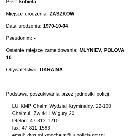
Płeć:
kobieta
Miejsce urodzenia:
ŻASZKÓW
Data urodzenia:
1970-10-04
Pseudonim:
-
Ostatnie miejsce zameldowania:
MŁYNIEV, POLOVA
10
Obywatelstwo:
UKRAINA
Podstawa poszukiwania przez jednostki policji:
LU KMP Chełm Wydział Kryminalny, 22-100
Chełmul. Żwirki i Wigury 20
telefon: 47 813 1210
fax: 47 811 1583
email: dyzurni.kmpchelm@lu.policja.gov.pl