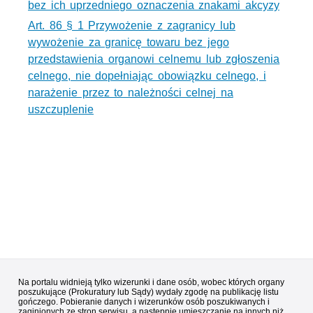
bez ich uprzedniego oznaczenia znakami akcyzy
Art. 86 § 1 Przywożenie z zagranicy lub
wywożenie za granicę towaru bez jego
przedstawienia organowi celnemu lub zgłoszenia
celnego, nie dopełniając obowiązku celnego, i
narażenie przez to należności celnej na
uszczuplenie
Na portalu widnieją tylko wizerunki i dane osób, wobec których organy
poszukujące (Prokuratury lub Sądy) wydały zgodę na publikację listu
gończego. Pobieranie danych i wizerunków osób poszukiwanych i
zaginionych ze stron serwisu, a następnie umieszczanie na innych niż