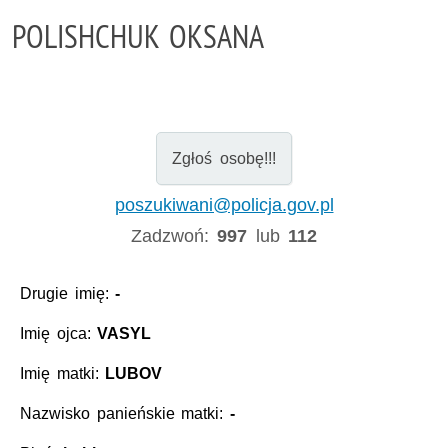
POLISHCHUK OKSANA
Zgłoś osobę!!!
poszukiwani@policja.gov.pl
Zadzwoń:
997
lub
112
Drugie imię:
-
Imię ojca:
VASYL
Imię matki:
LUBOV
Nazwisko panieńskie matki:
-