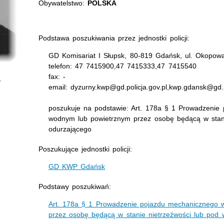
Obywatelstwo:
POLSKA
Podstawa poszukiwania przez jednostki policji:
GD Komisariat I Słupsk, 80-819 Gdańsk, ul. Okopow
telefon: 47 7415900,47 7415333,47 7415540
fax: -
email: dyzurny.kwp@gd.policja.gov.pl,kwp.gdansk@gd.p
poszukuje na podstawie: Art. 178a § 1 Prowadzenie
wodnym lub powietrznym przez osobę będącą w stan
odurzającego
Poszukujące jednostki policji:
GD KWP Gdańsk
Podstawy poszukiwań:
Art. 178a § 1 Prowadzenie pojazdu mechanicznego 
przez osobę będącą w stanie nietrzeźwości lub pod