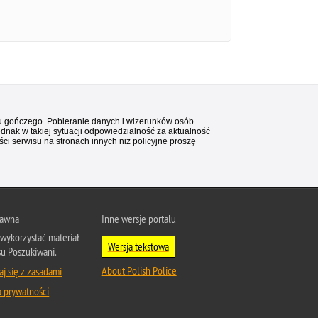
stu gończego. Pobieranie danych i wizerunków osób
ednak w takiej sytuacji odpowiedzialność za aktualność
i serwisu na stronach innych niż policyjne proszę
rawna
Inne wersje portalu
wykorzystać materiał
Wersja tekstowa
su Poszukiwani.
About Polish Police
j się z zasadami
a prywatności