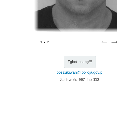
1
/
2
Zgłoś osobę!!!
poszukiwani@policja.gov.pl
Zadzwoń:
997
lub
112