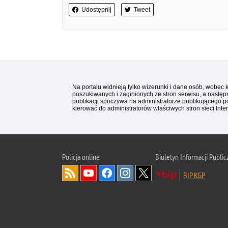
Udostępnij
Tweet
Na portalu widnieją tylko wizerunki i dane osób, wobec
poszukiwanych i zaginionych ze stron serwisu, a następn
publikacji spoczywa na administratorze publikującego p
kierować do administratorów właściwych stron sieci Inter
Policja
online
Biuletyn Informacji Public
BIP KGP