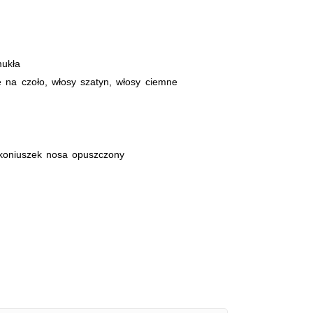
ukła
e na czoło, włosy szatyn, włosy ciemne
 koniuszek nosa opuszczony