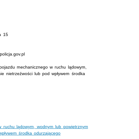
a 15
olicja.gov.pl
 pojazdu mechanicznego w ruchu lądowym,
ie nietrzeźwości lub pod wpływem środka
w ruchu lądowym, wodnym lub powietrznym
 wpływem środka odurzającego