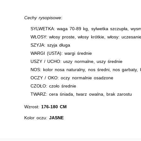
Cechy rysopisowe
:
SYLWETKA: waga 70-89 kg, sylwetka szczupła, wysm
WŁOSY: włosy proste, włosy krótkie, włosy: uczesani
SZYJA: szyja długa
WARGI (USTA): wargi średnie
USZY / UCHO: uszy normalne, uszy średnie
NOS: kolor nosa naturalny, nos średni, nos garbaty,
OCZY / OKO: oczy normalnie osadzone
CZOŁO: czoło średnie
TWARZ: cera śniada, twarz owalna, brak zarostu
Wzrost:
176-180 CM
Kolor oczu:
JASNE