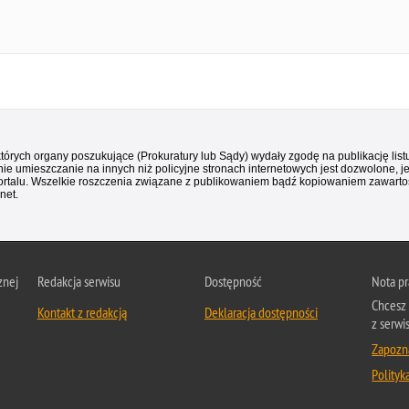
 których organy poszukujące (Prokuratury lub Sądy) wydały zgodę na publikację li
ie umieszczanie na innych niż policyjne stronach internetowych jest dozwolone, j
ortalu. Wszelkie roszczenia związane z publikowaniem bądź kopiowaniem zawartośc
net.
znej
Redakcja serwisu
Dostępność
Nota p
Chcesz 
Kontakt z redakcją
Deklaracja dostępności
z serwi
Zapozna
Polityk