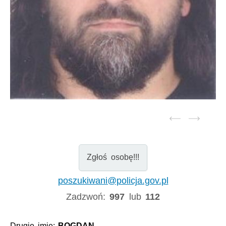
Zgłoś osobę!!!
poszukiwani@policja.gov.pl
Zadzwoń:
997
lub
112
Drugie imię:
BOGDAN