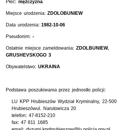
Płeć:
mężczyzna
Miejsce urodzenia:
ZDOLOBUNIEW
Data urodzenia:
1982-10-06
Pseudonim:
-
Ostatnie miejsce zameldowania:
ZDOLBUNIEW,
GRUSHEVSKOGO 3
Obywatelstwo:
UKRAINA
Podstawa poszukiwania przez jednostki policji:
LU KPP Hrubieszów Wydział Kryminalny, 22-500
Hrubieszówul. Narutowicza 20
telefon: 47-8152-210
fax: 47 811 1685
email: dyzurni.kpphrubieszow@lu.policja.gov.pl