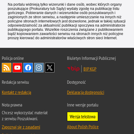
Na portalu widnieją tylko wizerunki i dane osób, wobec których organy
poszukujące (Prokuratury lub Sądy) wydały zgodę na publikację listu
gończego. Pobieranie danych i wizerunków osób poszukiwanych i
zaginionych ze stron serwisu, a następnie umieszczanie na innych niż
policyjne stronach internetowych jest dozwolone, jednak w takiej sytuacji
odpowiedzialność za aktualność publikacji spoczywa na administratorze
publikującego portalu. Wszelkie roszczenia związane z publikowaniem
bądź kopiowaniem zawartości serwisu na stronach innych niż policyjne
proszę kierować do administratorów właściwych stron sieci Internet.
Policja
online
Biuletyn Informacji Publicznej
BIP KGP
Redakcja serwisu
Dostępność
Kontakt z redakcją
Deklaracja dostępności
Nota prawna
Inne wersje portalu
Chcesz wykorzystać materiał
Wersja tekstowa
z serwisu Poszukiwani.
About Polish Police
Zapoznaj się z zasadami