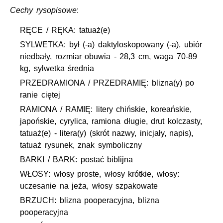
Cechy rysopisowe
:
RĘCE / RĘKA: tatuaż(e)
SYLWETKA: był (-a) daktyloskopowany (-a), ubiór
niedbały, rozmiar obuwia - 28,3 cm, waga 70-89
kg, sylwetka średnia
PRZEDRAMIONA / PRZEDRAMIĘ: blizna(y) po
ranie ciętej
RAMIONA / RAMIĘ: litery chińskie, koreańskie,
japońskie, cyrylica, ramiona długie, drut kolczasty,
tatuaż(e) - litera(y) (skrót nazwy, inicjały, napis),
tatuaż rysunek, znak symboliczny
BARKI / BARK: postać biblijna
WŁOSY: włosy proste, włosy krótkie, włosy:
uczesanie na jeża, włosy szpakowate
BRZUCH: blizna pooperacyjna, blizna
pooperacyjna