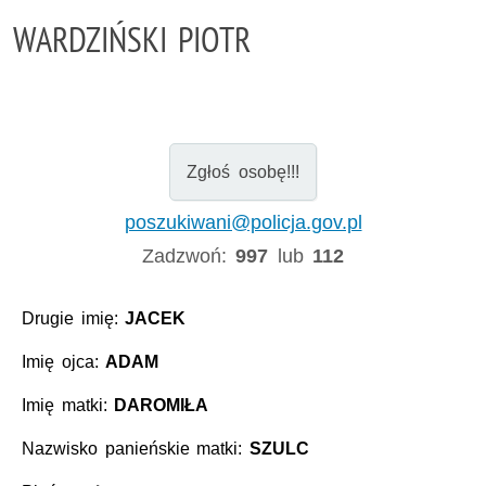
WARDZIŃSKI PIOTR
Zgłoś osobę!!!
poszukiwani@policja.gov.pl
Zadzwoń:
997
lub
112
Drugie imię:
JACEK
Imię ojca:
ADAM
Imię matki:
DAROMIŁA
Nazwisko panieńskie matki:
SZULC