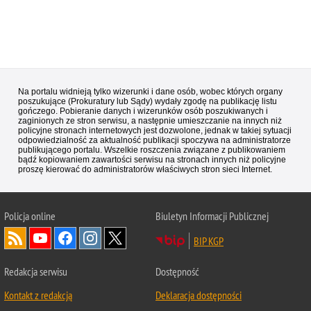
Na portalu widnieją tylko wizerunki i dane osób, wobec których organy
poszukujące (Prokuratury lub Sądy) wydały zgodę na publikację listu
gończego. Pobieranie danych i wizerunków osób poszukiwanych i
zaginionych ze stron serwisu, a następnie umieszczanie na innych niż
policyjne stronach internetowych jest dozwolone, jednak w takiej sytuacji
odpowiedzialność za aktualność publikacji spoczywa na administratorze
publikującego portalu. Wszelkie roszczenia związane z publikowaniem
bądź kopiowaniem zawartości serwisu na stronach innych niż policyjne
proszę kierować do administratorów właściwych stron sieci Internet.
Policja
online
Biuletyn Informacji Publicznej
BIP KGP
Redakcja serwisu
Dostępność
Kontakt z redakcją
Deklaracja dostępności