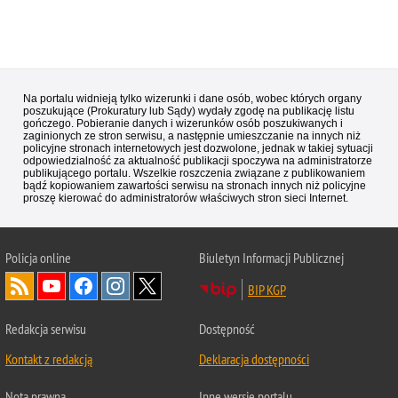
Na portalu widnieją tylko wizerunki i dane osób, wobec których organy
poszukujące (Prokuratury lub Sądy) wydały zgodę na publikację listu
gończego. Pobieranie danych i wizerunków osób poszukiwanych i
zaginionych ze stron serwisu, a następnie umieszczanie na innych niż
policyjne stronach internetowych jest dozwolone, jednak w takiej sytuacji
odpowiedzialność za aktualność publikacji spoczywa na administratorze
publikującego portalu. Wszelkie roszczenia związane z publikowaniem
bądź kopiowaniem zawartości serwisu na stronach innych niż policyjne
proszę kierować do administratorów właściwych stron sieci Internet.
Policja
online
Biuletyn Informacji Publicznej
BIP KGP
Redakcja serwisu
Dostępność
Kontakt z redakcją
Deklaracja dostępności
Nota prawna
Inne wersje portalu