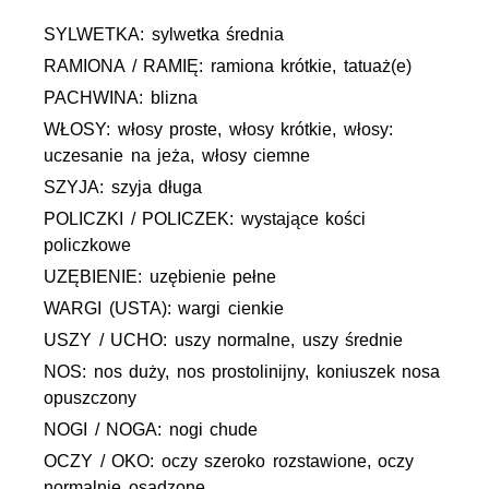
SYLWETKA: sylwetka średnia
RAMIONA / RAMIĘ: ramiona krótkie, tatuaż(e)
PACHWINA: blizna
WŁOSY: włosy proste, włosy krótkie, włosy:
uczesanie na jeża, włosy ciemne
SZYJA: szyja długa
POLICZKI / POLICZEK: wystające kości
policzkowe
UZĘBIENIE: uzębienie pełne
WARGI (USTA): wargi cienkie
USZY / UCHO: uszy normalne, uszy średnie
NOS: nos duży, nos prostolinijny, koniuszek nosa
opuszczony
NOGI / NOGA: nogi chude
OCZY / OKO: oczy szeroko rozstawione, oczy
normalnie osadzone