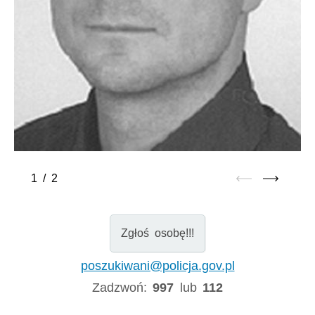
1
/
2
Zgłoś osobę!!!
poszukiwani@policja.gov.pl
Zadzwoń:
997
lub
112