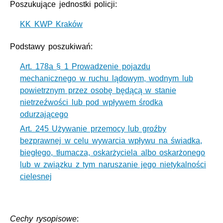
Poszukujące jednostki policji:
KK KWP Kraków
Podstawy poszukiwań:
Art. 178a § 1 Prowadzenie pojazdu
mechanicznego w ruchu lądowym, wodnym lub
powietrznym przez osobę będącą w stanie
nietrzeźwości lub pod wpływem środka
odurzającego
Art. 245 Używanie przemocy lub groźby
bezprawnej w celu wywarcia wpływu na świadka,
biegłego, tłumacza, oskarżyciela albo oskarżonego
lub w związku z tym naruszanie jego nietykalności
cielesnej
Cechy rysopisowe
: