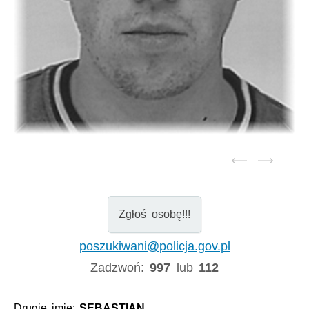
Zgłoś osobę!!!
poszukiwani@policja.gov.pl
Zadzwoń:
997
lub
112
Drugie imię:
SEBASTIAN