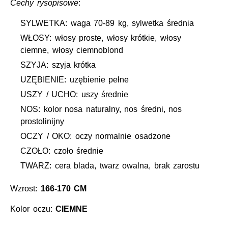
Cechy rysopisowe
:
SYLWETKA: waga 70-89 kg, sylwetka średnia
WŁOSY: włosy proste, włosy krótkie, włosy
ciemne, włosy ciemnoblond
SZYJA: szyja krótka
UZĘBIENIE: uzębienie pełne
USZY / UCHO: uszy średnie
NOS: kolor nosa naturalny, nos średni, nos
prostolinijny
OCZY / OKO: oczy normalnie osadzone
CZOŁO: czoło średnie
TWARZ: cera blada, twarz owalna, brak zarostu
Wzrost:
166-170 CM
Kolor oczu:
CIEMNE