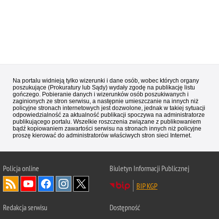
Na portalu widnieją tylko wizerunki i dane osób, wobec których organy
poszukujące (Prokuratury lub Sądy) wydały zgodę na publikację listu
gończego. Pobieranie danych i wizerunków osób poszukiwanych i
zaginionych ze stron serwisu, a następnie umieszczanie na innych niż
policyjne stronach internetowych jest dozwolone, jednak w takiej sytuacji
odpowiedzialność za aktualność publikacji spoczywa na administratorze
publikującego portalu. Wszelkie roszczenia związane z publikowaniem
bądź kopiowaniem zawartości serwisu na stronach innych niż policyjne
proszę kierować do administratorów właściwych stron sieci Internet.
Policja
online
Biuletyn Informacji Publicznej
BIP KGP
Redakcja serwisu
Dostępność