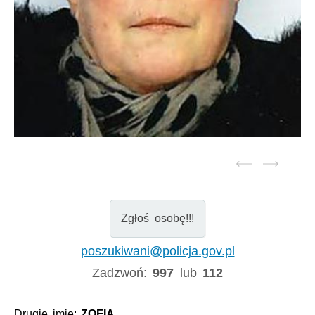
Zgłoś osobę!!!
poszukiwani@policja.gov.pl
Zadzwoń:
997
lub
112
Drugie imię:
ZOFIA