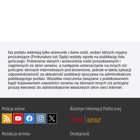
Na portalu widnieją tylko wizerunki i dane osób, wobec których organy
poszukujące (Prokuratury lub Sądy) wydały zgodę na publikację listu
gończego. Pobieranie danych i wizerunków osób poszukiwanych i
zaginionych ze stron serwisu, a następnie umieszczanie na innych niż
policyjne stronach internetowych jest dozwolone, jednak w takiej sytuacji
odpowiedzialność za aktualność publikacji spoczywa na administratorze
publikującego portalu. Wszelkie roszczenia związane z publikowaniem
bądź kopiowaniem zawartości serwisu na stronach innych niż policyjne
proszę kierować do administratorów właściwych stron sieci Internet.
Policja
online
Biuletyn Informacji Publicznej
BIP KGP
Redakcja serwisu
Dostępność