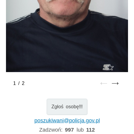
1
/
2
Zgłoś osobę!!!
poszukiwani@policja.gov.pl
Zadzwoń:
997
lub
112