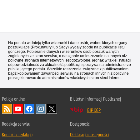
Na portalu widnieją tylko wizerunki i dane osób, wobec których organy
poszukujące (Prokuratury lub Sądy) wydały zgodę na publikację listu
gończego. Pobieranie danych i wizerunków osób poszukiwanych i
zaginionych ze stron serwisu, a następnie umieszczanie na innych niż
policyjne stronach internetowych jest dozwolone, jednak w takiej sytuacji
odpowiedzialność za aktualność publikacji spoczywa na administratorze
publikującego portalu. Wszelkie roszczenia związane z publikowaniem
bądź kopiowaniem zawartości serwisu na stronach innych niż policyjne
proszę kierować do administratorów właściwych stron sieci Internet.
Policja
online
Biuletyn Informacji Publicznej
BIP KGP
Redakcja serwisu
Dostępność
Kontakt z redakcją
Deklaracja dostępności