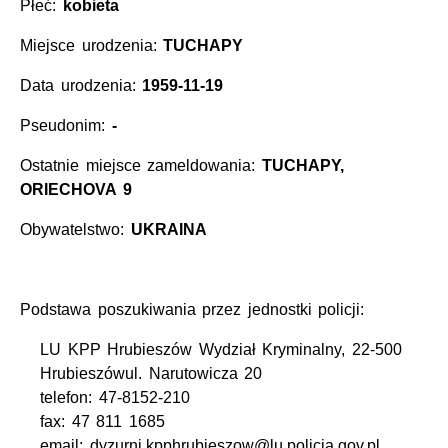
Płeć:
kobieta
Miejsce urodzenia:
TUCHAPY
Data urodzenia:
1959-11-19
Pseudonim:
-
Ostatnie miejsce zameldowania:
TUCHAPY,
ORIECHOVA 9
Obywatelstwo:
UKRAINA
Podstawa poszukiwania przez jednostki policji:
LU KPP Hrubieszów Wydział Kryminalny, 22-500
Hrubieszówul. Narutowicza 20
telefon: 47-8152-210
fax: 47 811 1685
email: dyzurni.kpphrubieszow@lu.policja.gov.pl