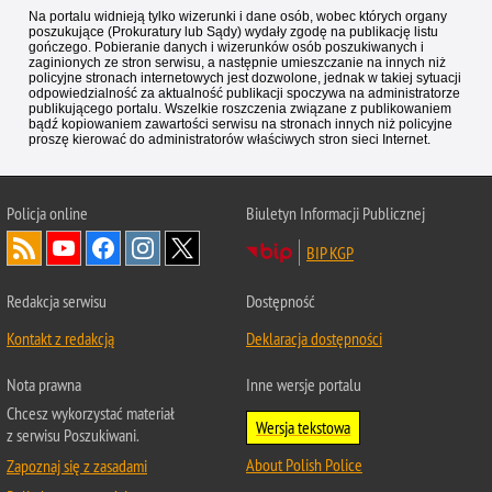
Na portalu widnieją tylko wizerunki i dane osób, wobec których organy
poszukujące (Prokuratury lub Sądy) wydały zgodę na publikację listu
gończego. Pobieranie danych i wizerunków osób poszukiwanych i
zaginionych ze stron serwisu, a następnie umieszczanie na innych niż
policyjne stronach internetowych jest dozwolone, jednak w takiej sytuacji
odpowiedzialność za aktualność publikacji spoczywa na administratorze
publikującego portalu. Wszelkie roszczenia związane z publikowaniem
bądź kopiowaniem zawartości serwisu na stronach innych niż policyjne
proszę kierować do administratorów właściwych stron sieci Internet.
Policja
online
Biuletyn Informacji Publicznej
BIP KGP
Redakcja serwisu
Dostępność
Kontakt z redakcją
Deklaracja dostępności
Nota prawna
Inne wersje portalu
Chcesz wykorzystać materiał
Wersja tekstowa
z serwisu Poszukiwani.
About Polish Police
Zapoznaj się z zasadami