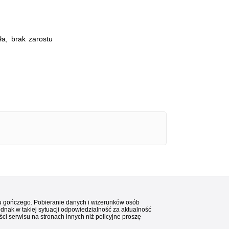
ła, brak zarostu
stu gończego. Pobieranie danych i wizerunków osób
ednak w takiej sytuacji odpowiedzialność za aktualność
i serwisu na stronach innych niż policyjne proszę