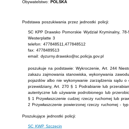
Obywatelstwo:
POLSKA
Podstawa poszukiwania przez jednostki policji:
SC KPP Drawsko Pomorskie Wydział Kryminalny, 78
Westerplatte 3
telefon: 477848511,477848512
fax: 4778489513
email: dyzurny.drawsko@sc.policja.gov.pl
poszukuje na podstawie: Wykroczenie, Art. 244 Nies
zakazu zajmowania stanowiska, wykonywania zawodu,
pojazdów albo nie wykonywanie zarządzenia sądu o 
przewidziany, Art. 270 § 1 Podrabianie lub przerabi
autentyczne lub używanie podrobionego lub przerobi
§ 1 Przywłaszczenie cudzej rzeczy ruchomej lub pra
2 Przywłaszczenie powierzonej rzeczy ruchomej - ty
Poszukujące jednostki policji:
SC KWP Szczecin