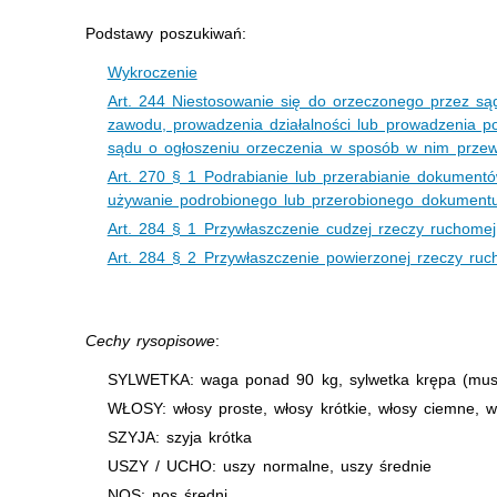
Podstawy poszukiwań:
Wykroczenie
Art. 244 Niestosowanie się do orzeczonego przez s
zawodu, prowadzenia działalności lub prowadzenia p
sądu o ogłoszeniu orzeczenia w sposób w nim przew
Art. 270 § 1 Podrabianie lub przerabianie dokumentó
używanie podrobionego lub przerobionego dokumentu
Art. 284 § 1 Przywłaszczenie cudzej rzeczy ruchome
Art. 284 § 2 Przywłaszczenie powierzonej rzeczy ru
Cechy rysopisowe
:
SYLWETKA: waga ponad 90 kg, sylwetka krępa (mus
WŁOSY: włosy proste, włosy krótkie, włosy ciemne, w
SZYJA: szyja krótka
USZY / UCHO: uszy normalne, uszy średnie
NOS: nos średni