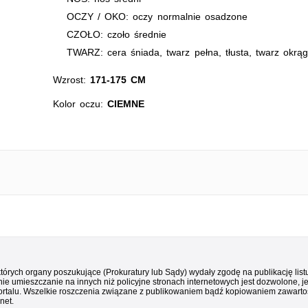
OCZY / OKO: oczy normalnie osadzone
CZOŁO: czoło średnie
TWARZ: cera śniada, twarz pełna, tłusta, twarz okrąg
Wzrost:
171-175 CM
Kolor oczu:
CIEMNE
 których organy poszukujące (Prokuratury lub Sądy) wydały zgodę na publikację li
ie umieszczanie na innych niż policyjne stronach internetowych jest dozwolone, j
ortalu. Wszelkie roszczenia związane z publikowaniem bądź kopiowaniem zawartośc
net.