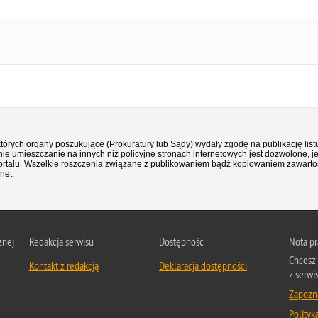
 których organy poszukujące (Prokuratury lub Sądy) wydały zgodę na publikację li
ie umieszczanie na innych niż policyjne stronach internetowych jest dozwolone, j
ortalu. Wszelkie roszczenia związane z publikowaniem bądź kopiowaniem zawartośc
net.
znej
Redakcja serwisu
Dostępność
Nota p
Chcesz 
Kontakt z redakcją
Deklaracja dostępności
z serwi
Zapozna
Polityk