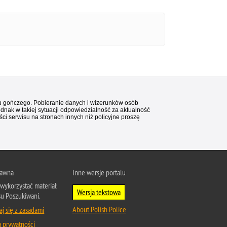
stu gończego. Pobieranie danych i wizerunków osób
ednak w takiej sytuacji odpowiedzialność za aktualność
i serwisu na stronach innych niż policyjne proszę
rawna
Inne wersje portalu
wykorzystać materiał
Wersja tekstowa
su Poszukiwani.
About Polish Police
j się z zasadami
a prywatności