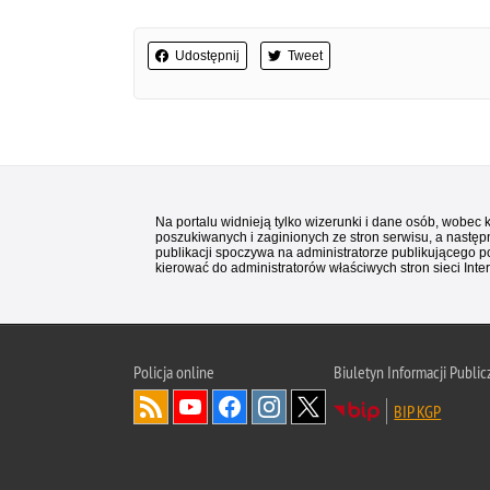
Udostępnij
Tweet
Na portalu widnieją tylko wizerunki i dane osób, wobec
poszukiwanych i zaginionych ze stron serwisu, a następn
publikacji spoczywa na administratorze publikującego p
kierować do administratorów właściwych stron sieci Inter
Policja
online
Biuletyn Informacji Public
BIP KGP