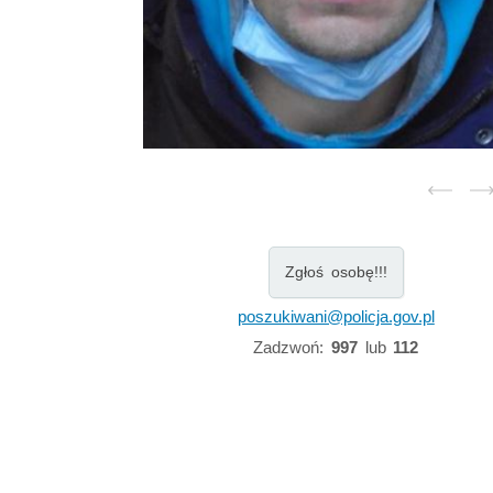
Zgłoś osobę!!!
poszukiwani@policja.gov.pl
Zadzwoń:
997
lub
112