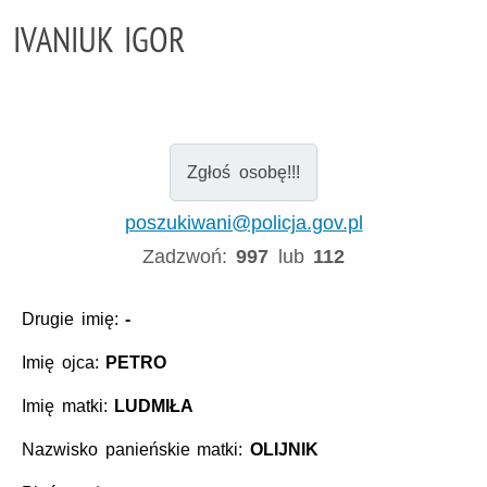
IVANIUK IGOR
Zgłoś osobę!!!
poszukiwani@policja.gov.pl
Zadzwoń:
997
lub
112
Drugie imię:
-
Imię ojca:
PETRO
Imię matki:
LUDMIŁA
Nazwisko panieńskie matki:
OLIJNIK