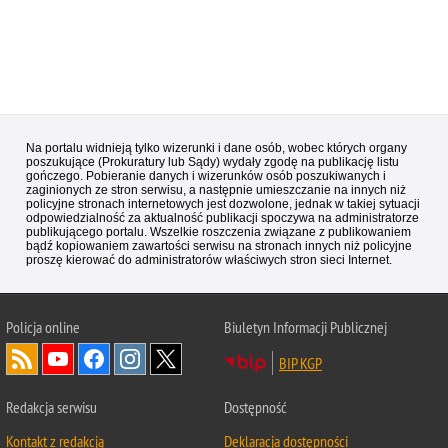
Na portalu widnieją tylko wizerunki i dane osób, wobec których organy
poszukujące (Prokuratury lub Sądy) wydały zgodę na publikację listu
gończego. Pobieranie danych i wizerunków osób poszukiwanych i
zaginionych ze stron serwisu, a następnie umieszczanie na innych niż
policyjne stronach internetowych jest dozwolone, jednak w takiej sytuacji
odpowiedzialność za aktualność publikacji spoczywa na administratorze
publikującego portalu. Wszelkie roszczenia związane z publikowaniem
bądź kopiowaniem zawartości serwisu na stronach innych niż policyjne
proszę kierować do administratorów właściwych stron sieci Internet.
Policja
online
Biuletyn Informacji Publicznej
BIP KGP
Redakcja serwisu
Dostępność
Kontakt z redakcją
Deklaracja dostępności