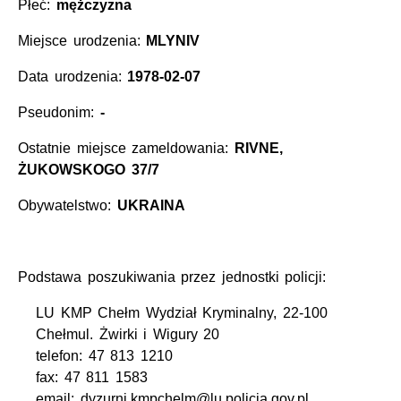
Płeć:
mężczyzna
Miejsce urodzenia:
MLYNIV
Data urodzenia:
1978-02-07
Pseudonim:
-
Ostatnie miejsce zameldowania:
RIVNE,
ŻUKOWSKOGO 37/7
Obywatelstwo:
UKRAINA
Podstawa poszukiwania przez jednostki policji:
LU KMP Chełm Wydział Kryminalny, 22-100
Chełmul. Żwirki i Wigury 20
telefon: 47 813 1210
fax: 47 811 1583
email: dyzurni.kmpchelm@lu.policja.gov.pl