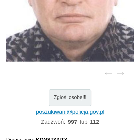
Zgłoś osobę!!!
poszukiwani@policja.gov.pl
Zadzwoń:
997
lub
112
Drugie imię:
KONSTANTY