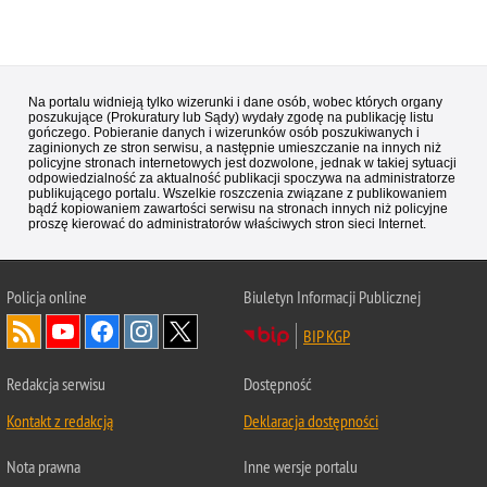
Na portalu widnieją tylko wizerunki i dane osób, wobec których organy
poszukujące (Prokuratury lub Sądy) wydały zgodę na publikację listu
gończego. Pobieranie danych i wizerunków osób poszukiwanych i
zaginionych ze stron serwisu, a następnie umieszczanie na innych niż
policyjne stronach internetowych jest dozwolone, jednak w takiej sytuacji
odpowiedzialność za aktualność publikacji spoczywa na administratorze
publikującego portalu. Wszelkie roszczenia związane z publikowaniem
bądź kopiowaniem zawartości serwisu na stronach innych niż policyjne
proszę kierować do administratorów właściwych stron sieci Internet.
Policja
online
Biuletyn Informacji Publicznej
BIP KGP
Redakcja serwisu
Dostępność
Kontakt z redakcją
Deklaracja dostępności
Nota prawna
Inne wersje portalu