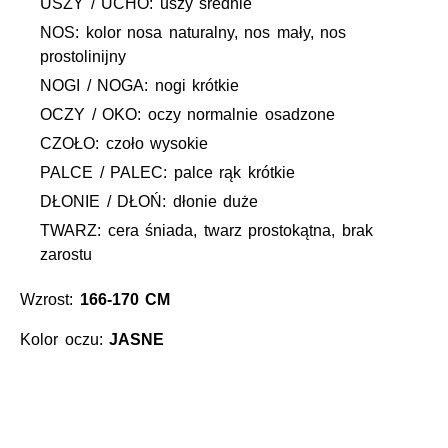
USZY / UCHO: uszy średnie
NOS: kolor nosa naturalny, nos mały, nos
prostolinijny
NOGI / NOGA: nogi krótkie
OCZY / OKO: oczy normalnie osadzone
CZOŁO: czoło wysokie
PALCE / PALEC: palce rąk krótkie
DŁONIE / DŁOŃ: dłonie duże
TWARZ: cera śniada, twarz prostokątna, brak
zarostu
Wzrost:
166-170 CM
Kolor oczu:
JASNE