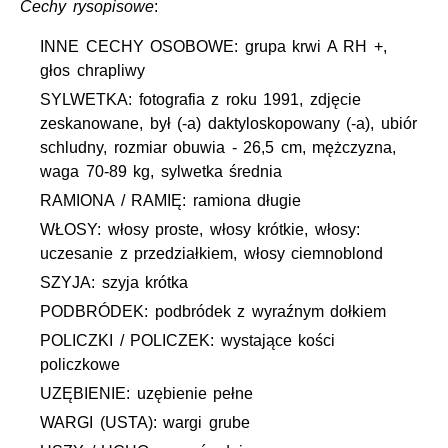
Cechy rysopisowe
:
INNE CECHY OSOBOWE: grupa krwi A RH +,
głos chrapliwy
SYLWETKA: fotografia z roku 1991, zdjęcie
zeskanowane, był (-a) daktyloskopowany (-a), ubiór
schludny, rozmiar obuwia - 26,5 cm, mężczyzna,
waga 70-89 kg, sylwetka średnia
RAMIONA / RAMIĘ: ramiona długie
WŁOSY: włosy proste, włosy krótkie, włosy:
uczesanie z przedziałkiem, włosy ciemnoblond
SZYJA: szyja krótka
PODBRÓDEK: podbródek z wyraźnym dołkiem
POLICZKI / POLICZEK: wystające kości
policzkowe
UZĘBIENIE: uzębienie pełne
WARGI (USTA): wargi grube