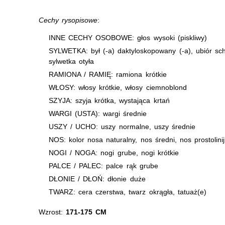
Cechy rysopisowe
:
INNE CECHY OSOBOWE: głos wysoki (piskliwy)
SYLWETKA: był (-a) daktyloskopowany (-a), ubiór s
sylwetka otyła
RAMIONA / RAMIĘ: ramiona krótkie
WŁOSY: włosy krótkie, włosy ciemnoblond
SZYJA: szyja krótka, wystająca krtań
WARGI (USTA): wargi średnie
USZY / UCHO: uszy normalne, uszy średnie
NOS: kolor nosa naturalny, nos średni, nos prostolinij
NOGI / NOGA: nogi grube, nogi krótkie
PALCE / PALEC: palce rąk grube
DŁONIE / DŁOŃ: dłonie duże
TWARZ: cera czerstwa, twarz okrągła, tatuaż(e)
Wzrost:
171-175 CM