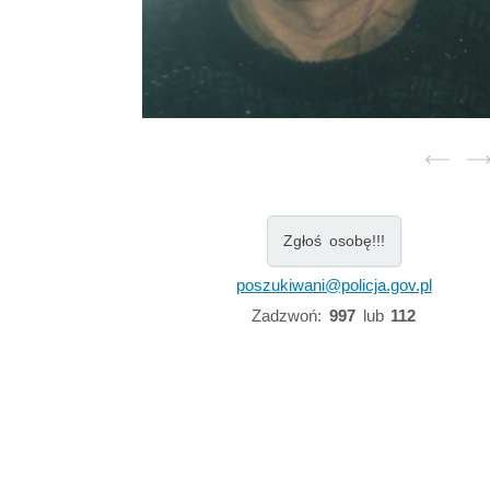
Zgłoś osobę!!!
poszukiwani@policja.gov.pl
Zadzwoń:
997
lub
112