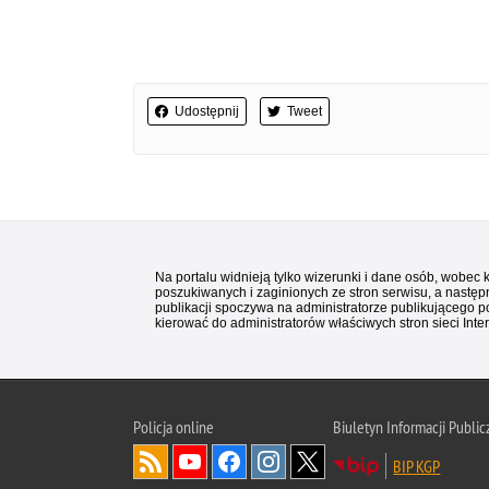
Udostępnij
Tweet
Na portalu widnieją tylko wizerunki i dane osób, wobec
poszukiwanych i zaginionych ze stron serwisu, a następn
publikacji spoczywa na administratorze publikującego p
kierować do administratorów właściwych stron sieci Inter
Policja
online
Biuletyn Informacji Public
BIP KGP