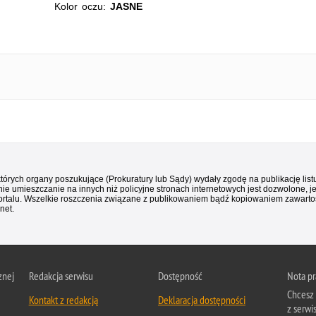
Kolor oczu:
JASNE
 których organy poszukujące (Prokuratury lub Sądy) wydały zgodę na publikację li
ie umieszczanie na innych niż policyjne stronach internetowych jest dozwolone, j
ortalu. Wszelkie roszczenia związane z publikowaniem bądź kopiowaniem zawartośc
net.
znej
Redakcja serwisu
Dostępność
Nota p
Chcesz 
Kontakt z redakcją
Deklaracja dostępności
z serwi