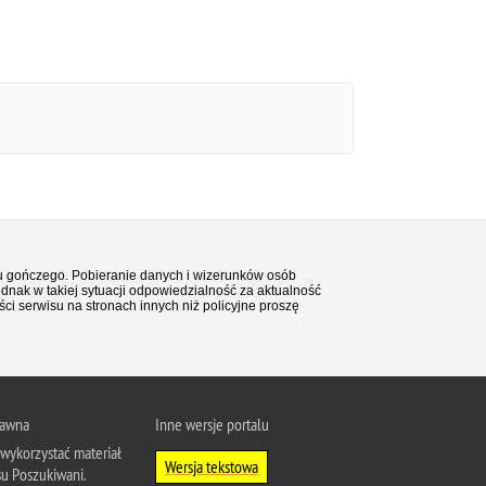
stu gończego. Pobieranie danych i wizerunków osób
ednak w takiej sytuacji odpowiedzialność za aktualność
i serwisu na stronach innych niż policyjne proszę
rawna
Inne wersje portalu
wykorzystać materiał
Wersja tekstowa
su Poszukiwani.