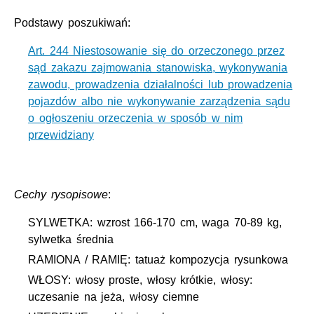
Podstawy poszukiwań:
Art. 244 Niestosowanie się do orzeczonego przez
sąd zakazu zajmowania stanowiska, wykonywania
zawodu, prowadzenia działalności lub prowadzenia
pojazdów albo nie wykonywanie zarządzenia sądu
o ogłoszeniu orzeczenia w sposób w nim
przewidziany
Cechy rysopisowe
:
SYLWETKA: wzrost 166-170 cm, waga 70-89 kg,
sylwetka średnia
RAMIONA / RAMIĘ: tatuaż kompozycja rysunkowa
WŁOSY: włosy proste, włosy krótkie, włosy:
uczesanie na jeża, włosy ciemne