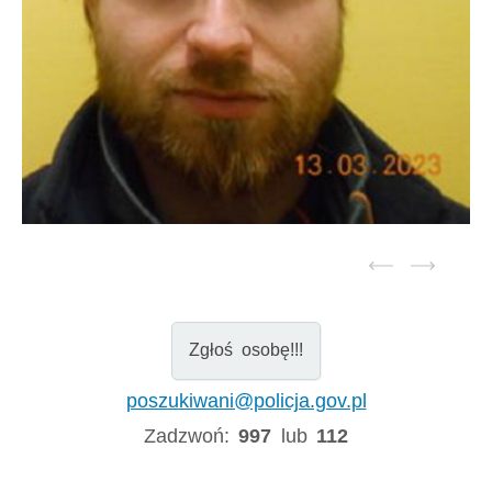
Zgłoś osobę!!!
poszukiwani@policja.gov.pl
Zadzwoń:
997
lub
112