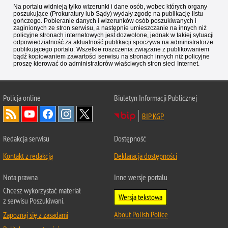
Na portalu widnieją tylko wizerunki i dane osób, wobec których organy
poszukujące (Prokuratury lub Sądy) wydały zgodę na publikację listu
gończego. Pobieranie danych i wizerunków osób poszukiwanych i
zaginionych ze stron serwisu, a następnie umieszczanie na innych niż
policyjne stronach internetowych jest dozwolone, jednak w takiej sytuacji
odpowiedzialność za aktualność publikacji spoczywa na administratorze
publikującego portalu. Wszelkie roszczenia związane z publikowaniem
bądź kopiowaniem zawartości serwisu na stronach innych niż policyjne
proszę kierować do administratorów właściwych stron sieci Internet.
Policja
online
Biuletyn Informacji Publicznej
BIP KGP
Redakcja serwisu
Dostępność
Kontakt z redakcją
Deklaracja dostępności
Nota prawna
Inne wersje portalu
Chcesz wykorzystać materiał
Wersja tekstowa
z serwisu Poszukiwani.
About Polish Police
Zapoznaj się z zasadami