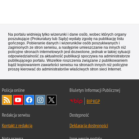
Na portalu widnieją tylko wizerunki i dane osób, wobec których organy
poszukujące (Prokuratury lub Sądy) wydały zgodę na publikację listu
gończego. Pobieranie danych i wizerunków osób poszukiwanych i
zaginionych ze stron serwisu, a następnie umieszczanie na innych niż
policyjne stronach internetowych jest dozwolone, jednak w takiej sytuacji
odpowiedzialność za aktualność publikacji spoczywa na administratorze
publikującego portalu. Wszelkie roszczenia związane z publikowaniem
bądź kopiowaniem zawartości serwisu na stronach innych niż policyjne
proszę kierować do administratorów właściwych stron sieci Internet.
Policja
online
Biuletyn Informacji Publicznej
BIP KGP
Redakcja serwisu
Dostępność
Kontakt z redakcją
Deklaracja dostępności
Nota prawna
Inne wersje portalu