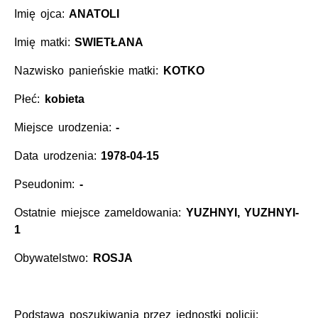
Imię ojca:
ANATOLI
Imię matki:
SWIETŁANA
Nazwisko panieńskie matki:
KOTKO
Płeć:
kobieta
Miejsce urodzenia:
-
Data urodzenia:
1978-04-15
Pseudonim:
-
Ostatnie miejsce zameldowania:
YUZHNYI, YUZHNYI-
1
Obywatelstwo:
ROSJA
Podstawa poszukiwania przez jednostki policji: