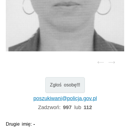
Zgłoś osobę!!!
poszukiwani@policja.gov.pl
Zadzwoń:
997
lub
112
Drugie imię:
-