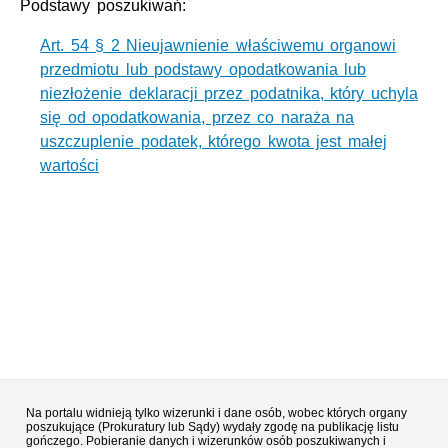
Podstawy poszukiwań:
Art. 54 § 2 Nieujawnienie właściwemu organowi
przedmiotu lub podstawy opodatkowania lub
niezłożenie deklaracji przez podatnika, który uchyla
się od opodatkowania, przez co naraża na
uszczuplenie podatek, którego kwota jest małej
wartości
Na portalu widnieją tylko wizerunki i dane osób, wobec których organy
poszukujące (Prokuratury lub Sądy) wydały zgodę na publikację listu
gończego. Pobieranie danych i wizerunków osób poszukiwanych i