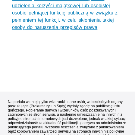
udzielenia korzyści majątkowej lub osobistej
osobie pełniącej funkcję publiczną w związku z
pełnieniem tej funkcji, w celu skłonienia takiej
osoby do naruszenia przepisów prawa
Na portalu widnieją tylko wizerunki i dane osób, wobec których organy
poszukujące (Prokuratury lub Sądy) wydały zgodę na publikację listu
gończego. Pobieranie danych i wizerunków osób poszukiwanych i
zaginionych ze stron serwisu, a następnie umieszczanie na innych niż
policyjne stronach internetowych jest dozwolone, jednak w takiej sytuacji
odpowiedzialność za aktualność publikacji spoczywa na administratorze
publikującego portalu. Wszelkie roszczenia związane z publikowaniem
bądź kopiowaniem zawartości serwisu na stronach innych niż policyjne