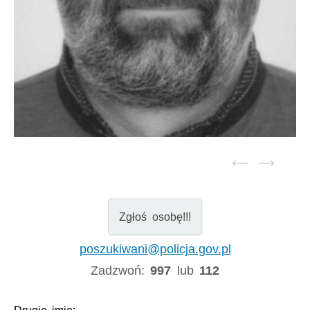
Zgłoś osobę!!!
poszukiwani@policja.gov.pl
Zadzwoń:
997
lub
112