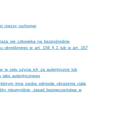
ej rzeczy ruchomej
araża się człowieka na bezpośrednie
ku określonego w art. 156 § 1 lub w art. 157
w w celu użycia ich za autentyczne lub
 jako autentycznego
tórym inna osoba odniosła obrażenia ciała
ażby nieumyślnie, zasad bezpieczeństwa w