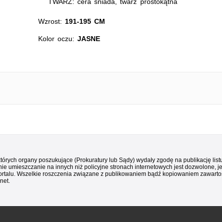
TWARZ: cera śniada, twarz prostokątna
Wzrost:
191-195 CM
Kolor oczu:
JASNE
 których organy poszukujące (Prokuratury lub Sądy) wydały zgodę na publikację li
ie umieszczanie na innych niż policyjne stronach internetowych jest dozwolone, j
ortalu. Wszelkie roszczenia związane z publikowaniem bądź kopiowaniem zawartośc
net.