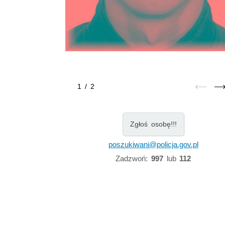
1
/
2
Zgłoś osobę!!!
poszukiwani@policja.gov.pl
Zadzwoń:
997
lub
112