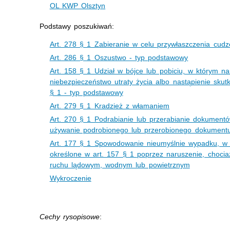
OL KWP Olsztyn
Podstawy poszukiwań:
Art. 278 § 1 Zabieranie w celu przywłaszczenia cudz
Art. 286 § 1 Oszustwo - typ podstawowy
Art. 158 § 1 Udział w bójce lub pobiciu, w którym n
niebezpieczeństwo utraty życia albo nastąpienie skut
§ 1 - typ podstawowy
Art. 279 § 1 Kradzież z włamaniem
Art. 270 § 1 Podrabianie lub przerabianie dokumentó
używanie podrobionego lub przerobionego dokumentu
Art. 177 § 1 Spowodowanie nieumyślnie wypadku, w k
określone w art. 157 § 1 poprzez naruszenie, choci
ruchu lądowym, wodnym lub powietrznym
Wykroczenie
Cechy rysopisowe
: