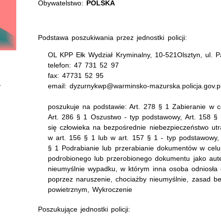
Obywatelstwo:
POLSKA
Podstawa poszukiwania przez jednostki policji:
OL KPP Ełk Wydział Kryminalny, 10-521Olsztyn, ul. P
telefon: 47 731 52 97
fax: 47731 52 95
email: dyzurnykwp@warminsko-mazurska.policja.gov.p
poszukuje na podstawie: Art. 278 § 1 Zabieranie w c
Art. 286 § 1 Oszustwo - typ podstawowy, Art. 158 § 
się człowieka na bezpośrednie niebezpieczeństwo utr
w art. 156 § 1 lub w art. 157 § 1 - typ podstawowy,
§ 1 Podrabianie lub przerabianie dokumentów w celu
podrobionego lub przerobionego dokumentu jako aut
nieumyślnie wypadku, w którym inna osoba odniosła o
poprzez naruszenie, chociażby nieumyślnie, zasad 
powietrznym, Wykroczenie
Poszukujące jednostki policji: