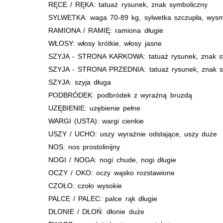
RĘCE / RĘKA: tatuaż rysunek, znak symboliczny
SYLWETKA: waga 70-89 kg, sylwetka szczupła, wysm
RAMIONA / RAMIĘ: ramiona długie
WŁOSY: włosy krótkie, włosy jasne
SZYJA - STRONA KARKOWA: tatuaż rysunek, znak s
SZYJA - STRONA PRZEDNIA: tatuaż rysunek, znak s
SZYJA: szyja długa
PODBRÓDEK: podbródek z wyraźną bruzdą
UZĘBIENIE: uzębienie pełne
WARGI (USTA): wargi cienkie
USZY / UCHO: uszy wyraźnie odstające, uszy duże
NOS: nos prostolinijny
NOGI / NOGA: nogi chude, nogi długie
OCZY / OKO: oczy wąsko rozstawione
CZOŁO: czoło wysokie
PALCE / PALEC: palce rąk długie
DŁONIE / DŁOŃ: dłonie duże