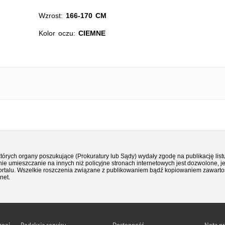
Wzrost:
166-170 CM
Kolor oczu:
CIEMNE
 których organy poszukujące (Prokuratury lub Sądy) wydały zgodę na publikację li
ie umieszczanie na innych niż policyjne stronach internetowych jest dozwolone, j
ortalu. Wszelkie roszczenia związane z publikowaniem bądź kopiowaniem zawartośc
net.