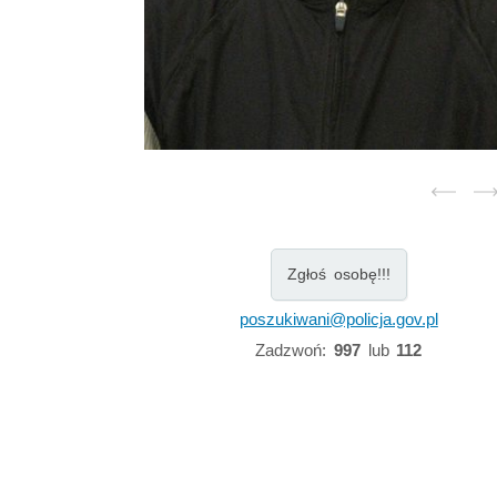
Zgłoś osobę!!!
poszukiwani@policja.gov.pl
Zadzwoń:
997
lub
112