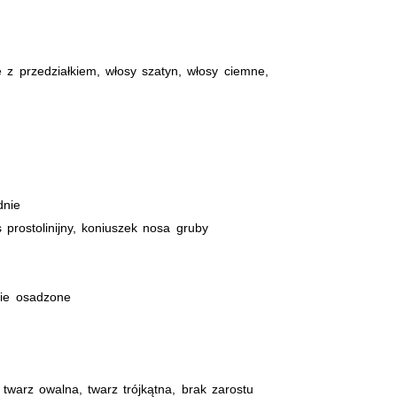
 z przedziałkiem, włosy szatyn, włosy ciemne,
dnie
 prostolinijny, koniuszek nosa gruby
ie osadzone
 twarz owalna, twarz trójkątna, brak zarostu