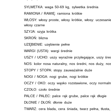
SYLWETKA: waga 50-69 kg, sylwetka średnia
RAMIONA / RAMIĘ: ramiona krótkie
WŁOSY: włosy proste, włosy krótkie, włosy: uczesanie
włosy czarne
SZYJA: szyja krótka
SKROŃ: blizna
UZĘBIENIE: uzębienie pełne
WARGI (USTA): wargi średnie
USZY / UCHO: uszy wyraźnie przylegające, uszy śre
NOS: kolor nosa naturalny, nos średni, nos duży, nos
STOPY / STOPA: stopy zauważalnie duże
NOGI / NOGA: nogi grube, nogi krótkie
OCZY / OKO: oczy wąsko rozstawione, oczy normaln
CZOŁO: czoło średnie
PALCE / PALEC: palce rąk grube, palce rąk długie
DŁONIE / DŁOŃ: dłonie duże
TWARZ: cera blada, cera śniada, twarz pełna, tłusta,