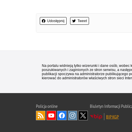
Udostępnij
Tweet
Na portalu widnieją tylko wizerunki i dane osób, wobec
poszukiwanych i zaginionych ze stron serwisu, a następn
publikacji spoczywa na administratorze publikującego p
kierować do administratorów właściwych stron sieci Inter
Policja
online
Biuletyn Informacji Public
BIP KGP