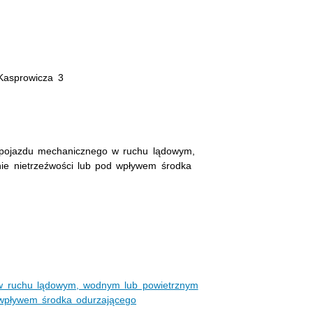
 Kasprowicza 3
 pojazdu mechanicznego w ruchu lądowym,
ie nietrzeźwości lub pod wpływem środka
w ruchu lądowym, wodnym lub powietrznym
 wpływem środka odurzającego