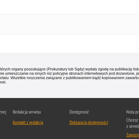
 których organy poszukujące (Prokuratury lub Sądy) wydały zgodę na publikację li
ie umieszczanie na innych niż policyjne stronach internetowych jest dozwolone, j
ortalu. Wszelkie roszczenia związane z publikowaniem bądź kopiowaniem zawartośc
net.
znej
Redakcja serwisu
Dostępność
Nota p
Chcesz 
Kontakt z redakcją
Deklaracja dostępności
z serwi
Zapozna