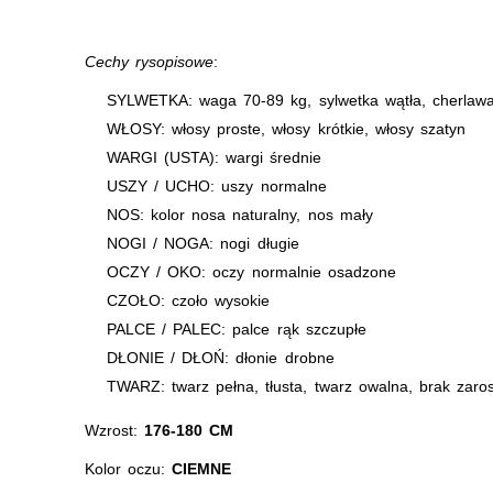
Cechy rysopisowe
:
SYLWETKA: waga 70-89 kg, sylwetka wątła, cherlaw
WŁOSY: włosy proste, włosy krótkie, włosy szatyn
WARGI (USTA): wargi średnie
USZY / UCHO: uszy normalne
NOS: kolor nosa naturalny, nos mały
NOGI / NOGA: nogi długie
OCZY / OKO: oczy normalnie osadzone
CZOŁO: czoło wysokie
PALCE / PALEC: palce rąk szczupłe
DŁONIE / DŁOŃ: dłonie drobne
TWARZ: twarz pełna, tłusta, twarz owalna, brak zaro
Wzrost:
176-180 CM
Kolor oczu:
CIEMNE