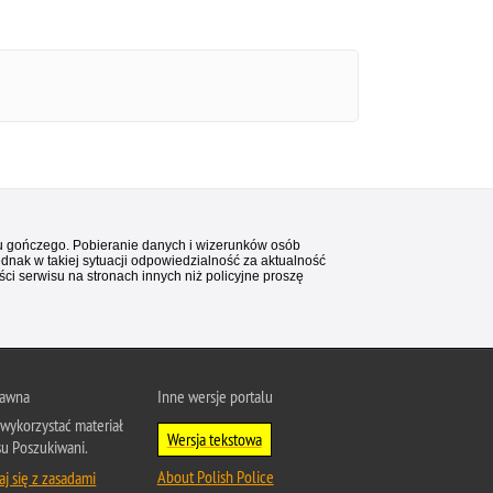
stu gończego. Pobieranie danych i wizerunków osób
ednak w takiej sytuacji odpowiedzialność za aktualność
i serwisu na stronach innych niż policyjne proszę
rawna
Inne wersje portalu
wykorzystać materiał
Wersja tekstowa
su Poszukiwani.
About Polish Police
j się z zasadami