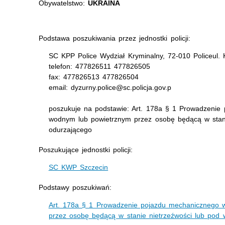
Obywatelstwo:
UKRAINA
Podstawa poszukiwania przez jednostki policji:
SC KPP Police Wydział Kryminalny, 72-010 Policeul.
telefon: 477826511 477826505
fax: 477826513 477826504
email: dyzurny.police@sc.policja.gov.p
poszukuje na podstawie: Art. 178a § 1 Prowadzenie
wodnym lub powietrznym przez osobę będącą w stan
odurzającego
Poszukujące jednostki policji:
SC KWP Szczecin
Podstawy poszukiwań:
Art. 178a § 1 Prowadzenie pojazdu mechanicznego 
przez osobę będącą w stanie nietrzeźwości lub pod