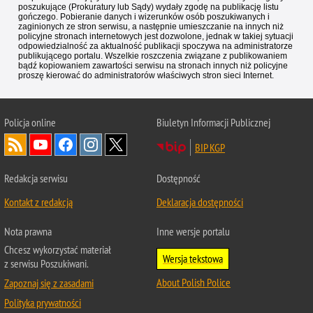
poszukujące (Prokuratury lub Sądy) wydały zgodę na publikację listu
gończego. Pobieranie danych i wizerunków osób poszukiwanych i
zaginionych ze stron serwisu, a następnie umieszczanie na innych niż
policyjne stronach internetowych jest dozwolone, jednak w takiej sytuacji
odpowiedzialność za aktualność publikacji spoczywa na administratorze
publikującego portalu. Wszelkie roszczenia związane z publikowaniem
bądź kopiowaniem zawartości serwisu na stronach innych niż policyjne
proszę kierować do administratorów właściwych stron sieci Internet.
Policja
online
Biuletyn Informacji Publicznej
BIP KGP
Redakcja serwisu
Dostępność
Kontakt z redakcją
Deklaracja dostępności
Nota prawna
Inne wersje portalu
Chcesz wykorzystać materiał
Wersja tekstowa
z serwisu Poszukiwani.
About Polish Police
Zapoznaj się z zasadami
Polityka prywatności