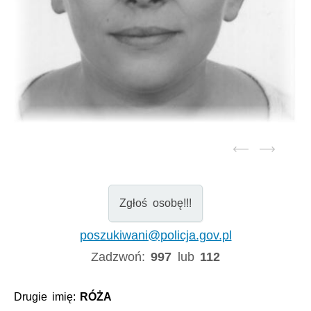
Zgłoś osobę!!!
poszukiwani@policja.gov.pl
Zadzwoń:
997
lub
112
Drugie imię:
RÓŻA