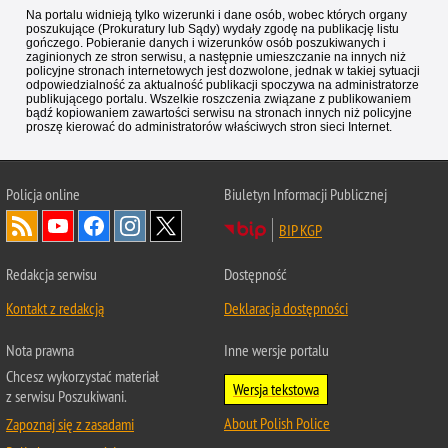
Na portalu widnieją tylko wizerunki i dane osób, wobec których organy
poszukujące (Prokuratury lub Sądy) wydały zgodę na publikację listu
gończego. Pobieranie danych i wizerunków osób poszukiwanych i
zaginionych ze stron serwisu, a następnie umieszczanie na innych niż
policyjne stronach internetowych jest dozwolone, jednak w takiej sytuacji
odpowiedzialność za aktualność publikacji spoczywa na administratorze
publikującego portalu. Wszelkie roszczenia związane z publikowaniem
bądź kopiowaniem zawartości serwisu na stronach innych niż policyjne
proszę kierować do administratorów właściwych stron sieci Internet.
Policja
online
Biuletyn Informacji Publicznej
BIP KGP
Redakcja serwisu
Dostępność
Kontakt z redakcją
Deklaracja dostępności
Nota prawna
Inne wersje portalu
Chcesz wykorzystać materiał
Wersja tekstowa
z serwisu Poszukiwani.
About Polish Police
Zapoznaj się z zasadami