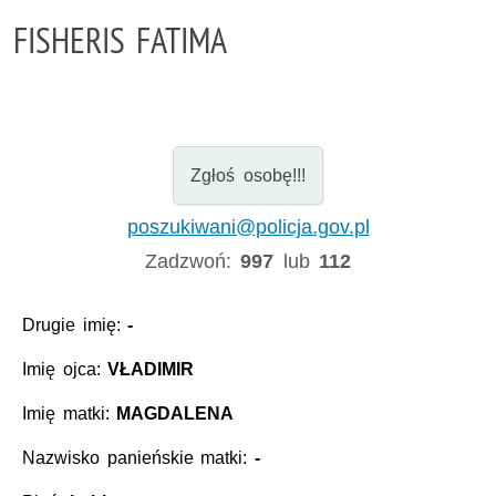
FISHERIS FATIMA
Zgłoś osobę!!!
poszukiwani@policja.gov.pl
Zadzwoń:
997
lub
112
Drugie imię:
-
Imię ojca:
VŁADIMIR
Imię matki:
MAGDALENA
Nazwisko panieńskie matki:
-