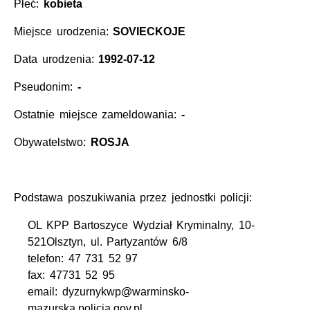
Płeć:
kobieta
Miejsce urodzenia:
SOVIECKOJE
Data urodzenia:
1992-07-12
Pseudonim:
-
Ostatnie miejsce zameldowania:
-
Obywatelstwo:
ROSJA
Podstawa poszukiwania przez jednostki policji:
OL KPP Bartoszyce Wydział Kryminalny, 10-
521Olsztyn, ul. Partyzantów 6/8
telefon: 47 731 52 97
fax: 47731 52 95
email: dyzurnykwp@warminsko-
mazurska.policja.gov.pl