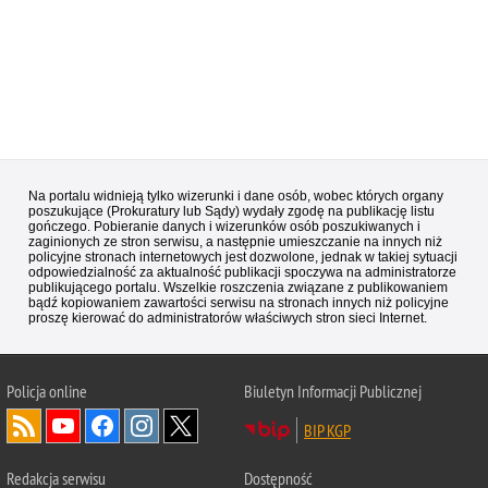
Na portalu widnieją tylko wizerunki i dane osób, wobec których organy
poszukujące (Prokuratury lub Sądy) wydały zgodę na publikację listu
gończego. Pobieranie danych i wizerunków osób poszukiwanych i
zaginionych ze stron serwisu, a następnie umieszczanie na innych niż
policyjne stronach internetowych jest dozwolone, jednak w takiej sytuacji
odpowiedzialność za aktualność publikacji spoczywa na administratorze
publikującego portalu. Wszelkie roszczenia związane z publikowaniem
bądź kopiowaniem zawartości serwisu na stronach innych niż policyjne
proszę kierować do administratorów właściwych stron sieci Internet.
Policja
online
Biuletyn Informacji Publicznej
BIP KGP
Redakcja serwisu
Dostępność