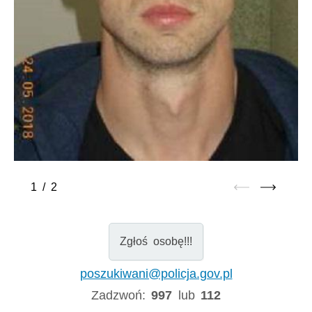
1
/
2
Zgłoś osobę!!!
poszukiwani@policja.gov.pl
Zadzwoń:
997
lub
112