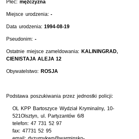
Płeć:
mężczyzna
Miejsce urodzenia:
-
Data urodzenia:
1994-08-19
Pseudonim:
-
Ostatnie miejsce zameldowania:
KALININGRAD,
CIENISTAJA ALEJA 12
Obywatelstwo:
ROSJA
Podstawa poszukiwania przez jednostki policji:
OL KPP Bartoszyce Wydział Kryminalny, 10-
521Olsztyn, ul. Partyzantów 6/8
telefon: 47 731 52 97
fax: 47731 52 95
email: dyzurnykwp@warminsko-