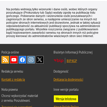
Na portalu widnieją tylko wizerunki i dane osób, wobec których organy
poszukujące (Prokuratury lub Sądy) wydały zgodę na publikację listu
gończego. Pobieranie danych i wizerunków osób poszukiwanych i
zaginionych ze stron serwisu, a następnie umieszczanie na innych niż
policyjne stronach internetowych jest dozwolone, jednak w takiej sytuacji
odpowiedzialność za aktualność publikacji spoczywa na administratorze
publikującego portalu. Wszelkie roszczenia związane z publikowaniem
bądź kopiowaniem zawartości serwisu na stronach innych niż policyjne
proszę kierować do administratorów właściwych stron sieci Internet.
Policja
online
Biuletyn Informacji Publicznej
BIP KGP
Redakcja serwisu
Dostępność
Kontakt z redakcją
Deklaracja dostępności
Nota prawna
Inne wersje portalu
Chcesz wykorzystać materiał
Wersja tekstowa
z serwisu Poszukiwani.
About Polish Police