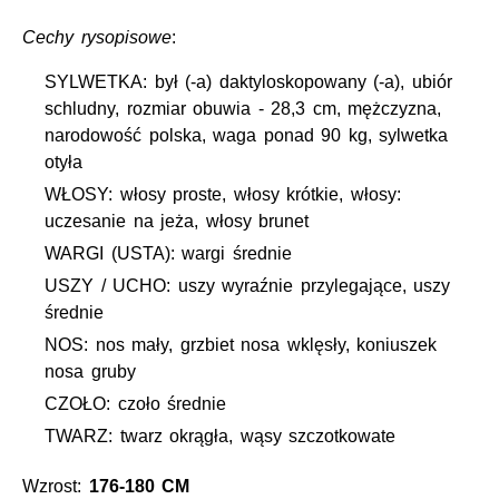
Cechy rysopisowe
:
SYLWETKA: był (-a) daktyloskopowany (-a), ubiór
schludny, rozmiar obuwia - 28,3 cm, mężczyzna,
narodowość polska, waga ponad 90 kg, sylwetka
otyła
WŁOSY: włosy proste, włosy krótkie, włosy:
uczesanie na jeża, włosy brunet
WARGI (USTA): wargi średnie
USZY / UCHO: uszy wyraźnie przylegające, uszy
średnie
NOS: nos mały, grzbiet nosa wklęsły, koniuszek
nosa gruby
CZOŁO: czoło średnie
TWARZ: twarz okrągła, wąsy szczotkowate
Wzrost:
176-180 CM