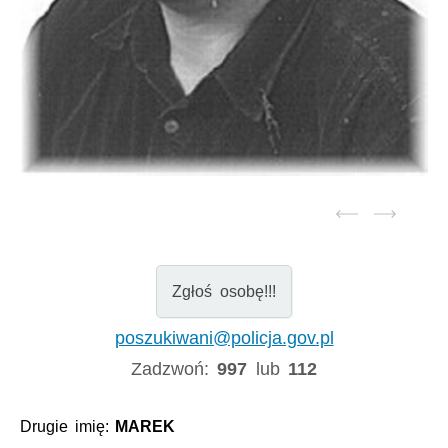
Zgłoś osobę!!!
poszukiwani@policja.gov.pl
Zadzwoń:
997
lub
112
Drugie imię:
MAREK