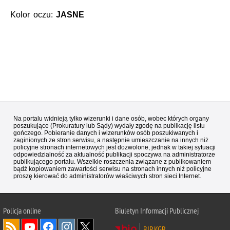
Kolor oczu:
JASNE
Na portalu widnieją tylko wizerunki i dane osób, wobec których organy
poszukujące (Prokuratury lub Sądy) wydały zgodę na publikację listu
gończego. Pobieranie danych i wizerunków osób poszukiwanych i
zaginionych ze stron serwisu, a następnie umieszczanie na innych niż
policyjne stronach internetowych jest dozwolone, jednak w takiej sytuacji
odpowiedzialność za aktualność publikacji spoczywa na administratorze
publikującego portalu. Wszelkie roszczenia związane z publikowaniem
bądź kopiowaniem zawartości serwisu na stronach innych niż policyjne
proszę kierować do administratorów właściwych stron sieci Internet.
Policja
online
Biuletyn Informacji Publicznej
BIP KGP