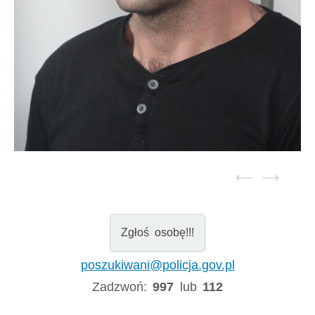
Zgłoś osobę!!!
poszukiwani@policja.gov.pl
Zadzwoń:
997
lub
112