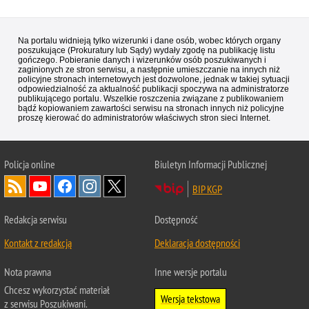
Na portalu widnieją tylko wizerunki i dane osób, wobec których organy
poszukujące (Prokuratury lub Sądy) wydały zgodę na publikację listu
gończego. Pobieranie danych i wizerunków osób poszukiwanych i
zaginionych ze stron serwisu, a następnie umieszczanie na innych niż
policyjne stronach internetowych jest dozwolone, jednak w takiej sytuacji
odpowiedzialność za aktualność publikacji spoczywa na administratorze
publikującego portalu. Wszelkie roszczenia związane z publikowaniem
bądź kopiowaniem zawartości serwisu na stronach innych niż policyjne
proszę kierować do administratorów właściwych stron sieci Internet.
Policja
online
Biuletyn Informacji Publicznej
BIP KGP
Redakcja serwisu
Dostępność
Kontakt z redakcją
Deklaracja dostępności
Nota prawna
Inne wersje portalu
Chcesz wykorzystać materiał
Wersja tekstowa
z serwisu Poszukiwani.