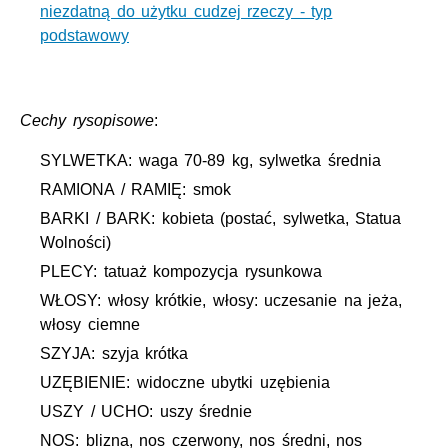
niezdatną do użytku cudzej rzeczy - typ
podstawowy
Cechy rysopisowe
:
SYLWETKA: waga 70-89 kg, sylwetka średnia
RAMIONA / RAMIĘ: smok
BARKI / BARK: kobieta (postać, sylwetka, Statua
Wolności)
PLECY: tatuaż kompozycja rysunkowa
WŁOSY: włosy krótkie, włosy: uczesanie na jeża,
włosy ciemne
SZYJA: szyja krótka
UZĘBIENIE: widoczne ubytki uzębienia
USZY / UCHO: uszy średnie
NOS: blizna, nos czerwony, nos średni, nos