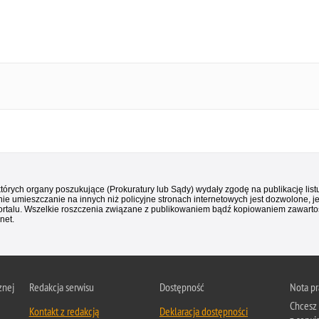
 których organy poszukujące (Prokuratury lub Sądy) wydały zgodę na publikację li
ie umieszczanie na innych niż policyjne stronach internetowych jest dozwolone, j
ortalu. Wszelkie roszczenia związane z publikowaniem bądź kopiowaniem zawartośc
net.
znej
Redakcja serwisu
Dostępność
Nota p
Chcesz 
Kontakt z redakcją
Deklaracja dostępności