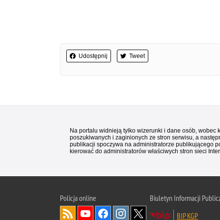
Udostępnij
Tweet
Na portalu widnieją tylko wizerunki i dane osób, wobec
poszukiwanych i zaginionych ze stron serwisu, a następn
publikacji spoczywa na administratorze publikującego p
kierować do administratorów właściwych stron sieci Inter
Policja
online
Biuletyn Informacji Public
BIP KGP