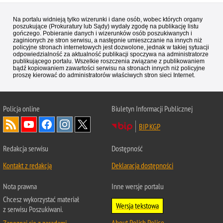
Na portalu widnieją tylko wizerunki i dane osób, wobec których organy
poszukujące (Prokuratury lub Sądy) wydały zgodę na publikację listu
gończego. Pobieranie danych i wizerunków osób poszukiwanych i
zaginionych ze stron serwisu, a następnie umieszczanie na innych niż
policyjne stronach internetowych jest dozwolone, jednak w takiej sytuacji
odpowiedzialność za aktualność publikacji spoczywa na administratorze
publikującego portalu. Wszelkie roszczenia związane z publikowaniem
bądź kopiowaniem zawartości serwisu na stronach innych niż policyjne
proszę kierować do administratorów właściwych stron sieci Internet.
Policja
online
Biuletyn Informacji Publicznej
BIP KGP
Redakcja serwisu
Dostępność
Kontakt z redakcją
Deklaracja dostępności
Nota prawna
Inne wersje portalu
Chcesz wykorzystać materiał
Wersja tekstowa
z serwisu Poszukiwani.
About Polish Police