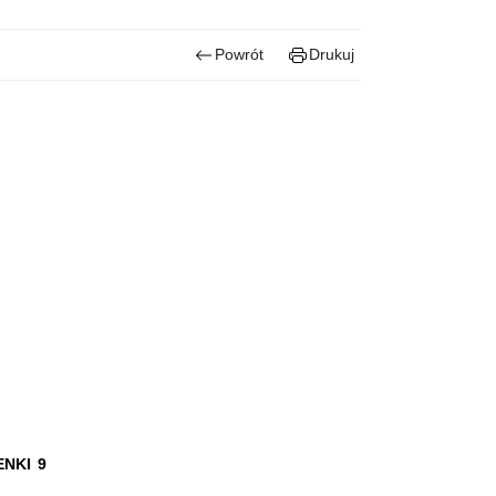
Powrót
Drukuj
NKI 9