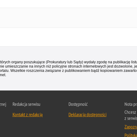
 których organy poszukujące (Prokuratury lub Sądy) wydały zgodę na publikację li
ie umieszczanie na innych niż policyjne stronach internetowych jest dozwolone, j
ortalu. Wszelkie roszczenia związane z publikowaniem bądź kopiowaniem zawartośc
net.
znej
Redakcja serwisu
Dostępność
Nota p
Chcesz 
Kontakt z redakcją
Deklaracja dostępności
z serwi
Zapozna
Polityk