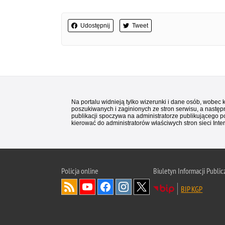
Udostępnij
Tweet
Na portalu widnieją tylko wizerunki i dane osób, wobec
poszukiwanych i zaginionych ze stron serwisu, a następn
publikacji spoczywa na administratorze publikującego p
kierować do administratorów właściwych stron sieci Inter
Policja
online
Biuletyn Informacji Public
BIP KGP