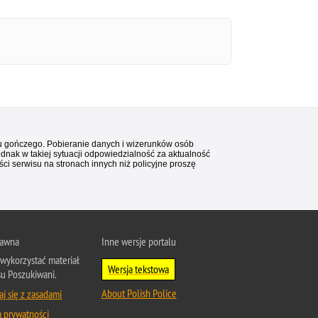
stu gończego. Pobieranie danych i wizerunków osób
ednak w takiej sytuacji odpowiedzialność za aktualność
i serwisu na stronach innych niż policyjne proszę
rawna
Inne wersje portalu
wykorzystać materiał
Wersja tekstowa
su Poszukiwani.
About Polish Police
j się z zasadami
a prywatności